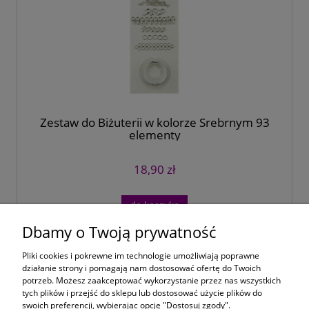
Zestaw do Biżuterii w kolorze Srebrnym 93
elementy
18,90 zł
do koszyka
Dbamy o Twoją prywatność
«
1
2
3
»
Pliki cookies i pokrewne im technologie umożliwiają poprawne
działanie strony i pomagają nam dostosować ofertę do Twoich
potrzeb. Możesz zaakceptować wykorzystanie przez nas wszystkich
Moje konto
tych plików i przejść do sklepu lub dostosować użycie plików do
swoich preferencji, wybierając opcję "Dostosuj zgody".