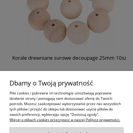
m
Korale drewniane surowe decoupage 25mm 10szt
8,99 zł
Dbamy o Twoją prywatność
do koszyka
Pliki cookies i pokrewne im technologie umożliwiają poprawne
działanie strony i pomagają nam dostosować ofertę do Twoich
potrzeb. Możesz zaakceptować wykorzystanie przez nas wszystkich
Moje konto
tych plików i przejść do sklepu lub dostosować użycie plików do
swoich preferencji, wybierając opcję "Dostosuj zgody".
Więcej o plikach cookies przeczytasz w naszej Polityce prywatności.
Płatności i dostawa