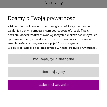
Naturalny
11,99 zł
Dbamy o Twoją prywatność
do koszyka
Pliki cookies i pokrewne im technologie umożliwiają poprawne
działanie strony i pomagają nam dostosować ofertę do Twoich
potrzeb. Możesz zaakceptować wykorzystanie przez nas wszystkich
Moje konto
tych plików i przejść do sklepu lub dostosować użycie plików do
swoich preferencji, wybierając opcję "Dostosuj zgody".
Więcej o plikach cookies przeczytasz w naszej Polityce prywatności.
Płatności i dostawa
zaakceptuj tylko niezbędne
Informacje
dostosuj zgody
O Firmie
zaakceptuj wszystkie
Sklep internetowy KoloroweMotki | ul. Bartosza Głowackiego 10/15, 75-
402 Koszalin |
kontakt@kolorowemotki.pl
|
572 495 729
| NIP:
6692558370 | REGON: 386876658
pokaż pełną wersję strony