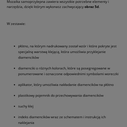
Mozaika samoprzylepna zawiera wszystkie potrzebne elementy i
narzędzia, dzięki którym wykonasz zachwycający
obraz 5d
.
W zestawie:
płótno, na którym nadrukowany został wzór i które pokryte jest
specjalną warstwą klejącą, która umożliwia przyklejanie
diamencików
diamenciki o różnych kolorach, które są posegregowane w
ponumerowane i oznaczone odpowiednimi symbolami woreczki
aplikator, który umożliwia nakładanie diamencików na płótno
plastikowy pojemnik do przechowywania diamencików
suchy klej
indeks diamencików wraz ze schematem i instrukcją ich
naklejania