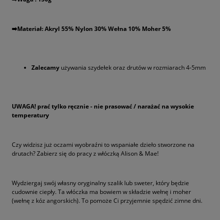
➡️️Materiał:
Akryl 55% Nylon 30% Wełna 10% Moher 5%
Zalecamy
używania szydełek oraz drutów w rozmiarach 4-5mm
UWAGA! prać tylko ręcznie - nie prasować / narażać na wysokie
temperatury
Czy widzisz już oczami wyobraźni to wspaniałe dzieło stworzone na
drutach? Zabierz się do pracy z włóczką Alison & Mae!
Wydziergaj swój własny oryginalny szalik lub sweter, który będzie
cudownie ciepły. Ta włóczka ma bowiem w składzie wełnę i moher
(wełnę z kóz angorskich). To pomoże Ci przyjemnie spędzić zimne dni.