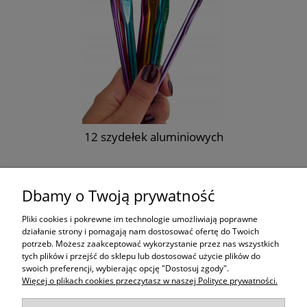
m
12 szydełek aluminiowych
16,90 zł
Dbamy o Twoją prywatność
do koszyka
Pliki cookies i pokrewne im technologie umożliwiają poprawne
działanie strony i pomagają nam dostosować ofertę do Twoich
potrzeb. Możesz zaakceptować wykorzystanie przez nas wszystkich
Moje konto
tych plików i przejść do sklepu lub dostosować użycie plików do
swoich preferencji, wybierając opcję "Dostosuj zgody".
Więcej o plikach cookies przeczytasz w naszej Polityce prywatności.
Płatności i dostawa