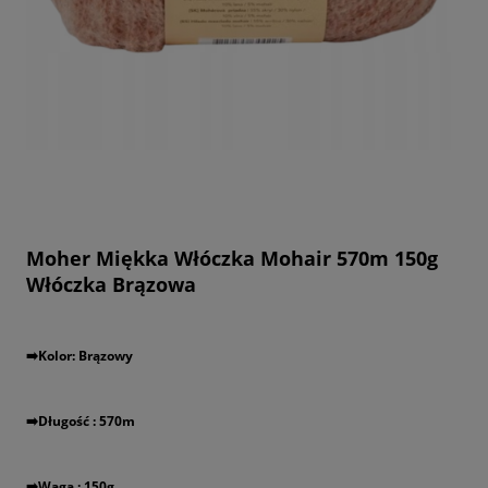
Moher Miękka Włóczka Mohair 570m 150g
Włóczka Brązowa
➡️️Kolor: Brązowy
➡️️Długość : 570m
➡️️Waga : 150g