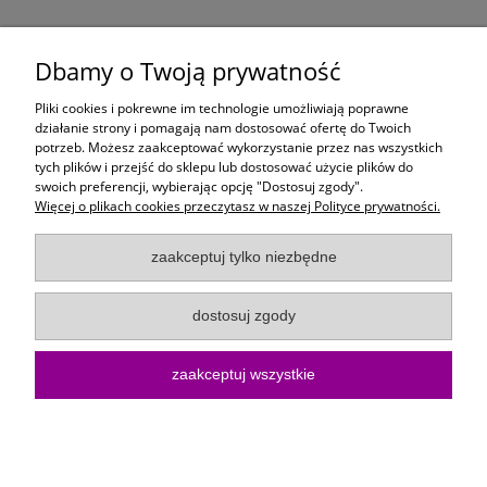
11,99 zł
Dbamy o Twoją prywatność
do koszyka
Pliki cookies i pokrewne im technologie umożliwiają poprawne
działanie strony i pomagają nam dostosować ofertę do Twoich
potrzeb. Możesz zaakceptować wykorzystanie przez nas wszystkich
Moje konto
tych plików i przejść do sklepu lub dostosować użycie plików do
swoich preferencji, wybierając opcję "Dostosuj zgody".
Więcej o plikach cookies przeczytasz w naszej Polityce prywatności.
Płatności i dostawa
zaakceptuj tylko niezbędne
Informacje
dostosuj zgody
O Firmie
zaakceptuj wszystkie
Sklep internetowy KoloroweMotki | ul. Bartosza Głowackiego 10/15, 75-
402 Koszalin |
kontakt@kolorowemotki.pl
|
572 495 729
| NIP:
6692558370 | REGON: 386876658
pokaż pełną wersję strony