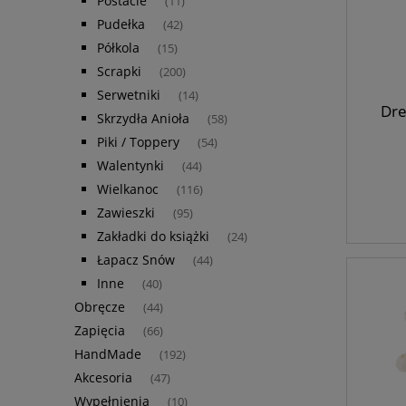
Postacie
(11)
Pudełka
(42)
Półkola
(15)
Scrapki
(200)
Serwetniki
(14)
Dre
Skrzydła Anioła
(58)
Piki / Toppery
(54)
Walentynki
(44)
Wielkanoc
(116)
Zawieszki
(95)
Zakładki do książki
(24)
Łapacz Snów
(44)
Inne
(40)
Obręcze
(44)
Zapięcia
(66)
HandMade
(192)
Akcesoria
(47)
Wypełnienia
(10)