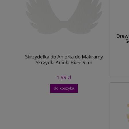
Drewn
S
Skrzydełka do Aniołka do Makramy
Zakładka 
Skrzydła Anioła Białe 9cm
1,99 zł
do koszyka