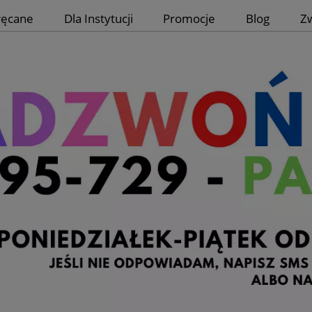
ręcane
Dla Instytucji
Promocje
Blog
Z