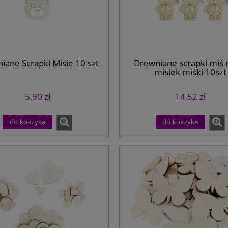
iane Scrapki Misie 10 szt
Drewniane scrapki miś 
misiek miśki 10szt
5,90 zł
14,52 zł
do koszyka
do koszyka