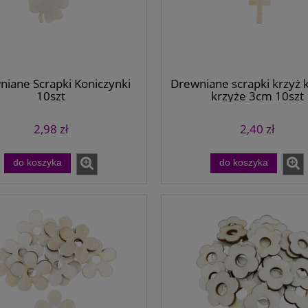
iane Scrapki Koniczynki
Drewniane scrapki krzyż 
10szt
krzyże 3cm 10szt
2,98 zł
2,40 zł
do koszyka
do koszyka