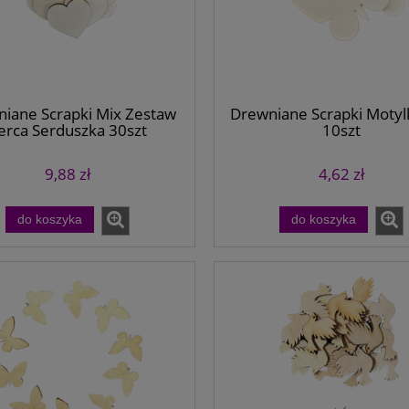
iane Scrapki Mix Zestaw
Drewniane Scrapki Motyl
erca Serduszka 30szt
10szt
9,88 zł
4,62 zł
do książki drewniana kot
Zakładka do Książki Koniczyna B
kotek sklejka
ze Sklejki Drewniana
do koszyka
do koszyka
1,88 zł
2,34 zł
do koszyka
do koszyka