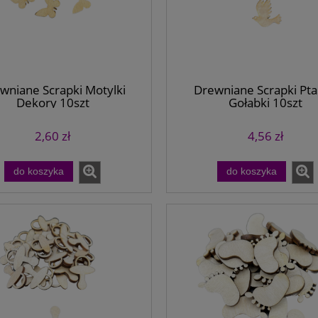
wniane Scrapki Motylki
Drewniane Scrapki Pta
Dekory 10szt
Gołąbki 10szt
2,60 zł
4,56 zł
do koszyka
do koszyka