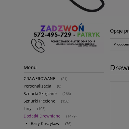
Opcje pr
Producent
Drew
Menu
GRAWEROWANE
(21)
Personalizacja
(0)
Sznurki Skręcane
(266)
Sznurki Plecione
(156)
Liny
(105)
Dodatki Drewniane
(1479)
Bazy Koszyków
(76)