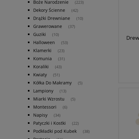
Boże Narodzenie
(223)
Dekory Ścienne
(42)
Drążki Drewniane
(10)
Grawerowane
(37)
Guziki
(10)
Drewn
Halloween
(53)
Klamerki
(23)
Komunia
(31)
Koraliki
(43)
Kwiaty
(51)
Kółka Do Makramy
(5)
Lampiony
(13)
Miarki Wzrostu
(5)
Montessori
(6)
Napisy
(34)
Patyczki i Kostki
(22)
Podkładki pod Kubek
(38)