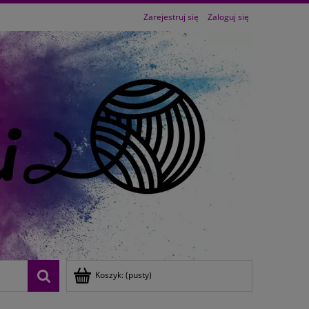
Zarejestruj się
Zaloguj się
Koszyk:
(pusty)