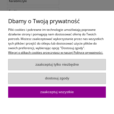
Karabińczyki
Szekle
Dbamy o Twoją prywatność
Muliny
Pliki cookies i pokrewne im technologie umożliwiają poprawne
Zestawy do makramy
działanie strony i pomagają nam dostosować ofertę do Twoich
potrzeb. Możesz zaakceptować wykorzystanie przez nas wszystkich
Moje konto
tych plików i przejść do sklepu lub dostosować użycie plików do
swoich preferencji, wybierając opcję "Dostosuj zgody".
Więcej o plikach cookies przeczytasz w naszej Polityce prywatności.
Płatności i dostawa
zaakceptuj tylko niezbędne
Informacje
dostosuj zgody
O Firmie
zaakceptuj wszystkie
Sklep internetowy KoloroweMotki | ul. Bartosza Głowackiego 10/15, 75-
402 Koszalin |
kontakt@kolorowemotki.pl
|
572 495 729
| NIP:
6692558370 | REGON: 386876658
pokaż pełną wersję strony