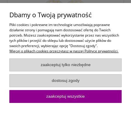
Dbamy o Twoją prywatność
Pliki cookies i pokrewne im technologie umożliwiają poprawne
działanie strony i pomagają nam dostosować ofertę do Twoich
potrzeb. Możesz zaakceptować wykorzystanie przez nas wszystkich
tych plików i przejść do sklepu lub dostosować użycie plików do
swoich preferencji, wybierając opcję "Dostosuj zgody".
Więcej o plikach cookies przeczytasz w naszej Polityce prywatności.
Serce Drewniane Zawieszka Ażurowa do
Decoupage Dekor do Ozdabiania
zaakceptuj tylko niezbędne
3,74 zł
dostosuj zgody
do koszyka
zaakceptuj wszystkie
«
1
2
»
Moje konto