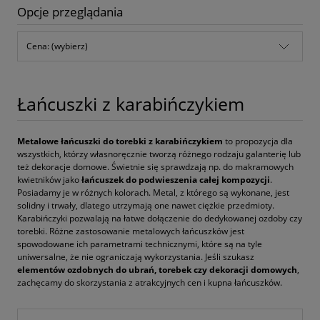
Opcje przeglądania
Cena: (wybierz)
Łańcuszki z karabińczykiem
Metalowe łańcuszki do torebki z karabińczykiem
to propozycja dla
wszystkich, którzy własnoręcznie tworzą różnego rodzaju galanterię lub
też dekoracje domowe. Świetnie się sprawdzają np. do makramowych
kwietników jako
łańcuszek do podwieszenia całej kompozycji
.
Posiadamy je w różnych kolorach. Metal, z którego są wykonane, jest
solidny i trwały, dlatego utrzymają one nawet ciężkie przedmioty.
Karabińczyki pozwalają na łatwe dołączenie do dedykowanej ozdoby czy
torebki. Różne zastosowanie metalowych łańcuszków jest
spowodowane ich parametrami technicznymi, które są na tyle
uniwersalne, że nie ograniczają wykorzystania. Jeśli szukasz
elementów ozdobnych do ubrań, torebek czy dekoracji domowych
,
zachęcamy do skorzystania z atrakcyjnych cen i kupna łańcuszków.