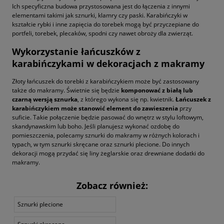
Ich specyficzna budowa przystosowana jest do łączenia z innymi
elementami takimi jak sznurki, klamry czy paski. Karabińczyki w
kształcie rybki i inne
zapięcia do torebek
mogą być przyczepiane do
portfeli, torebek, plecaków, spodni czy nawet obroży dla zwierząt.
Wykorzystanie łańcuszków z
karabińczykami w dekoracjach z makramy
Złoty łańcuszek do torebki z karabińczykiem może być zastosowany
także do makramy. Świetnie się będzie
komponować z białą lub
czarną wersją sznurka
, z którego wykona się np. kwietnik.
Łańcuszek z
karabińczykiem może stanowić element do zawieszenia
przy
suficie. Takie połączenie będzie pasować do wnętrz w stylu loftowym,
skandynawskim lub boho. Jeśli planujesz wykonać ozdobę do
pomieszczenia, polecamy
sznurki do makramy
w różnych kolorach i
typach, w tym
sznurki skręcane
oraz
sznurki plecione
. Do innych
dekoracji mogą przydać się
liny żeglarskie
oraz
drewniane dodatki do
makramy
.
Zobacz również:
Sznurki plecione