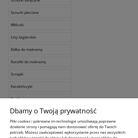
Sznurki skręcane
Sznurki plecione
Włóczki
Liny żeglarskie
Kółka do makramy
Koraliki do makramy
Scrapki
Karabińczyki
Szekle
Dbamy o Twoją prywatność
Muliny
Pliki cookies i pokrewne im technologie umożliwiają poprawne
Zestawy do makramy
działanie strony i pomagają nam dostosować ofertę do Twoich
potrzeb. Możesz zaakceptować wykorzystanie przez nas wszystkich
Moje konto
tych plików i przejść do sklepu lub dostosować użycie plików do