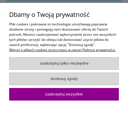
Nie znaleziono produktów spełniających podane kryteria.
Dbamy o Twoją prywatność
Moje konto
Pliki cookies i pokrewne im technologie umożliwiają poprawne
działanie strony i pomagają nam dostosować ofertę do Twoich
potrzeb. Możesz zaakceptować wykorzystanie przez nas wszystkich
Płatności i dostawa
tych plików i przejść do sklepu lub dostosować użycie plików do
swoich preferencji, wybierając opcję "Dostosuj zgody".
Informacje
Więcej o plikach cookies przeczytasz w naszej Polityce prywatności.
O Firmie
zaakceptuj tylko niezbędne
dostosuj zgody
Sklep internetowy KoloroweMotki | ul. Bartosza Głowackiego 10/15, 75-
402 Koszalin |
kontakt@kolorowemotki.pl
|
572 495 729
| NIP:
6692558370 | REGON: 386876658
zaakceptuj wszystkie
pokaż pełną wersję strony
Sklep internetowy Shoper.pl