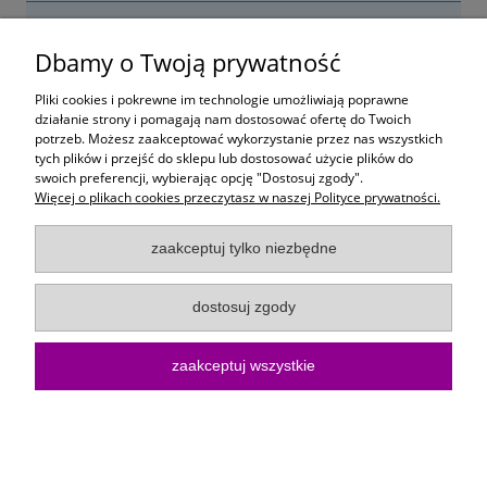
Nie znaleziono produktów spełniających podane kryteria.
Dbamy o Twoją prywatność
Tutaj pokazują się oferty personalizowane
Pliki cookies i pokrewne im technologie umożliwiają poprawne
- w celu personalizacji prosimy o kontakt
działanie strony i pomagają nam dostosować ofertę do Twoich
potrzeb. Możesz zaakceptować wykorzystanie przez nas wszystkich
Moje konto
tych plików i przejść do sklepu lub dostosować użycie plików do
swoich preferencji, wybierając opcję "Dostosuj zgody".
Więcej o plikach cookies przeczytasz w naszej Polityce prywatności.
Płatności i dostawa
zaakceptuj tylko niezbędne
Informacje
dostosuj zgody
O Firmie
zaakceptuj wszystkie
Sklep internetowy KoloroweMotki | ul. Bartosza Głowackiego 10/15, 75-
402 Koszalin |
kontakt@kolorowemotki.pl
|
572 495 729
| NIP:
6692558370 | REGON: 386876658
pokaż pełną wersję strony
Sklep internetowy Shoper.pl