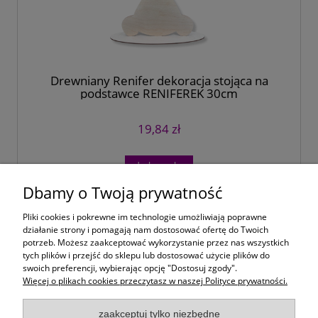
Drewniany Renifer dekoracja stojąca na
podstawce RENIFEREK 30cm
19,84 zł
do koszyka
Dbamy o Twoją prywatność
«
1
2
»
Pliki cookies i pokrewne im technologie umożliwiają poprawne
działanie strony i pomagają nam dostosować ofertę do Twoich
potrzeb. Możesz zaakceptować wykorzystanie przez nas wszystkich
Moje konto
tych plików i przejść do sklepu lub dostosować użycie plików do
swoich preferencji, wybierając opcję "Dostosuj zgody".
Więcej o plikach cookies przeczytasz w naszej Polityce prywatności.
Płatności i dostawa
zaakceptuj tylko niezbędne