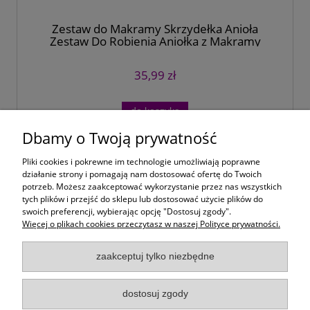
Zestaw do Makramy Skrzydełka Anioła
Zestaw Do Robienia Aniołka z Makramy
35,99 zł
do koszyka
Dbamy o Twoją prywatność
«
1
2
»
Pliki cookies i pokrewne im technologie umożliwiają poprawne
działanie strony i pomagają nam dostosować ofertę do Twoich
potrzeb. Możesz zaakceptować wykorzystanie przez nas wszystkich
Moje konto
tych plików i przejść do sklepu lub dostosować użycie plików do
swoich preferencji, wybierając opcję "Dostosuj zgody".
Więcej o plikach cookies przeczytasz w naszej Polityce prywatności.
Płatności i dostawa
zaakceptuj tylko niezbędne
Informacje
dostosuj zgody
O Firmie