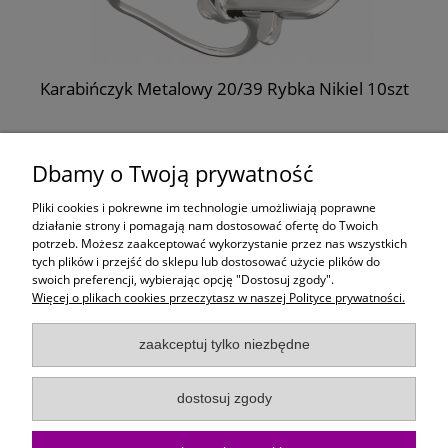
m
Karabińczyk Metalowy 20/39 Rybka Nikiel 10szt
11,99 zł
Dbamy o Twoją prywatność
do koszyka
Pliki cookies i pokrewne im technologie umożliwiają poprawne
działanie strony i pomagają nam dostosować ofertę do Twoich
potrzeb. Możesz zaakceptować wykorzystanie przez nas wszystkich
Moje konto
tych plików i przejść do sklepu lub dostosować użycie plików do
swoich preferencji, wybierając opcję "Dostosuj zgody".
Więcej o plikach cookies przeczytasz w naszej Polityce prywatności.
Płatności i dostawa
zaakceptuj tylko niezbędne
Informacje
dostosuj zgody
O Firmie