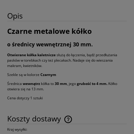
Opis
Czarne metalowe kółko
o średnicy wewnętrznej 30 mm.
Otwierane kółka kaletnicze
służą do łączenia, bądź przedłużania
pasków w torebkach czy też plecakach. Nadaje się do wieszania
makram, kwietników.
Szekle są w kolorze
Czarnym
Średnica
wewnątrz
kółka to
30 mm
, jego
grubość to 4 mm.
Kółko
otwiera się na 13 mm.
Cena dotyczy 1 sztuki
Koszty dostawy
Cena nie zawiera ewentualnych kosztów płatności
Kraj wysyłki: