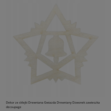
Dekor ze sklejki Drewniana Gwiazda Drewniany Dzwonek zawieszka
decoupage