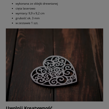
wykonana ze sklejki drewnianej
cięta laserowo
wymiary: 9,9 x 9,2 cm
grubość ok. 3 mm
w zestawie 1 szt.
Uwolnij Kreatywność