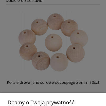
Dobierz do Zestawu
Korale drewniane surowe decoupage 25mm 10szt
8,99 zł
Dbamy o Twoją prywatność