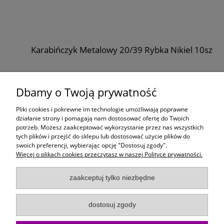
Karabińczyk Metalowy 20/39 Rybka Nikiel 10szt
11,99 zł
Dbamy o Twoją prywatność
do koszyka
Pliki cookies i pokrewne im technologie umożliwiają poprawne
działanie strony i pomagają nam dostosować ofertę do Twoich
potrzeb. Możesz zaakceptować wykorzystanie przez nas wszystkich
Moje konto
tych plików i przejść do sklepu lub dostosować użycie plików do
swoich preferencji, wybierając opcję "Dostosuj zgody".
Więcej o plikach cookies przeczytasz w naszej Polityce prywatności.
Płatności i dostawa
zaakceptuj tylko niezbędne
Informacje
dostosuj zgody
O Firmie