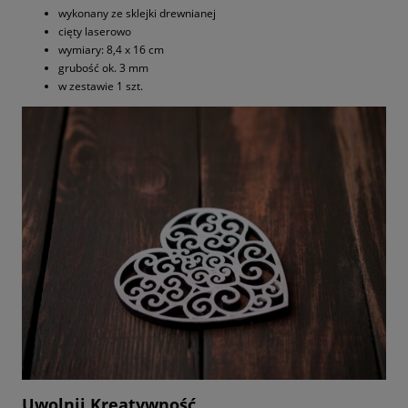
wykonany ze sklejki drewnianej
cięty laserowo
wymiary: 8,4 x 16 cm
grubość ok. 3 mm
w zestawie 1 szt.
Uwolnij Kreatywność