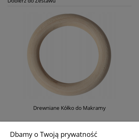
Dobierz do Zestawu
szt
Drewniane Kółko do Makramy
1,40 zł
Dbamy o Twoją prywatność