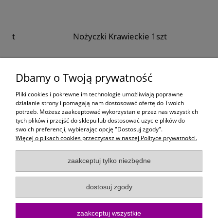
zt
Nożyczki Krawieckie 1szt
19,90 zł
Dbamy o Twoją prywatność
do koszyka
Pliki cookies i pokrewne im technologie umożliwiają poprawne
działanie strony i pomagają nam dostosować ofertę do Twoich
potrzeb. Możesz zaakceptować wykorzystanie przez nas wszystkich
Moje konto
tych plików i przejść do sklepu lub dostosować użycie plików do
swoich preferencji, wybierając opcję "Dostosuj zgody".
Więcej o plikach cookies przeczytasz w naszej Polityce prywatności.
Płatności i dostawa
zaakceptuj tylko niezbędne
Informacje
dostosuj zgody
O Firmie
zaakceptuj wszystkie