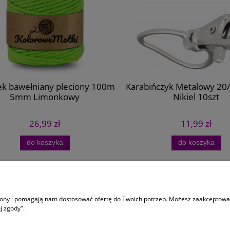
 bawełniany pleciony 100m
Karabińczyk Metalowy 20/
5mm Limonkowy
Nikiel 10szt
26,99 zł
11,99 zł
do koszyka
do koszyka
 dostawa
Informacje
trony i pomagają nam dostosować ofertę do Twoich potrzeb. Możesz zaakceptować 
y dostawy
Regulaminy
j zgody".
ści
Zamóiwenia Personalizowane