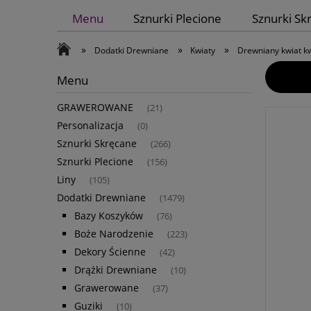
Menu
Sznurki Plecione
Sznurki Sk
»
»
»
Dodatki Drewniane
Kwiaty
Drewniany kwiat 
Menu
GRAWEROWANE
(21)
Personalizacja
(0)
Sznurki Skręcane
(266)
Sznurki Plecione
(156)
Liny
(105)
Dodatki Drewniane
(1479)
Bazy Koszyków
(76)
Boże Narodzenie
(223)
Dekory Ścienne
(42)
Drążki Drewniane
(10)
Grawerowane
(37)
Guziki
(10)