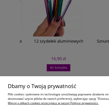
 decoupage
12 szydełek aluminiowych
Sznurek
16,90 zł
do koszyka
Dbamy o Twoją prywatność
Moje konto
Płatności i
Pliki cookies i pokrewne im technologie umożliwiają poprawne działanie s
Twoje zamówienia
Czas i koszt
dostosować użycie plików do swoich preferencji, wybierając opcję "Dostosu
Więcej o plikach cookies przeczytasz w naszej Polityce prywatności.
Ustawienia konta
Formy płatno