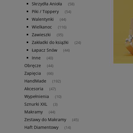
Skrzydła Anioła
(58)
Piki / Toppery
(54)
Walentynki
(44)
Wielkanoc
(116)
Zawieszki
(95)
Zakładki do książki
(24)
Łapacz Snów
(44)
Inne
(40)
Obręcze
(44)
Zapięcia
(66)
HandMade
(192)
Akcesoria
(47)
Wypełnienia
(10)
Sznurki XXL
(3)
Makramy
(44)
Zestawy do Makramy
(45)
Haft Diamentowy
(14)