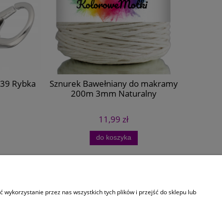
39 Rybka
Sznurek Bawełniany do makramy
Drążek
200m 3mm Naturalny
11,99 zł
do koszyka
O Firmie
wykorzystanie przez nas wszystkich tych plików i przejść do sklepu lub
Kontakt
O nas