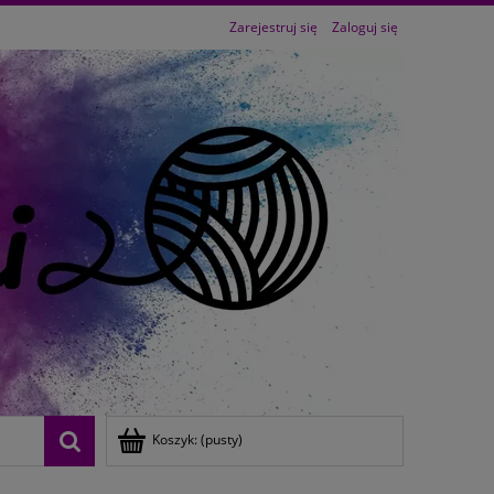
Zarejestruj się
Zaloguj się
Koszyk:
(pusty)