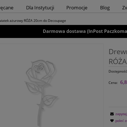
ręcane
Dla Instytucji
Promocje
Blog
Z
kwiatek ażurowy RÓŻA 20cm do Decoupage
Darmowa dostawa (InPost Paczkomaty)
Drewn
RÓŻA
Dostępność
6,8
Cena:
zapytaj
poleć 