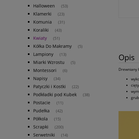
Halloween
(53)
Klamerki
(23)
Komunia
(31)
Koraliki
(43)
Kwiaty
(51)
Kółka Do Makramy
(5)
Lampiony
(13)
Opis
Miarki Wzrostu
(5)
Drewniany 
Montessori
(6)
Napisy
(34)
wyko
cięt
Patyczki i Kostki
(22)
wymi
Podkładki pod Kubek
(38)
grub
Postacie
(11)
Pudełka
(42)
Półkola
(15)
Scrapki
(200)
Serwetniki
(14)