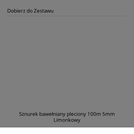
Dobierz do Zestawu
Sznurek bawełniany pleciony 100m 5mm
Limonkowy