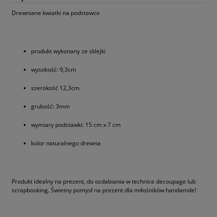
Drewniane kwiatki na podstawce
produkt wykonany ze sklejki
wysokość: 9,3cm
szerokość 12,3cm
grubość: 3mm
wymiary podstawki: 15 cm x 7 cm
kolor naturalnego drewna
Produkt idealny na prezent, do ozdabiania w technice decoupage lub
scrapbooking. Świetny pomysł na prezent dla miłośników handamde!