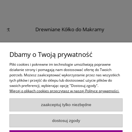
szt
Drewniane Kółko do Makramy
1,40 zł
Dbamy o Twoją prywatność
do koszyka
Pliki cookies i pokrewne im technologie umożliwiają poprawne
działanie strony i pomagają nam dostosować ofertę do Twoich
potrzeb. Możesz zaakceptować wykorzystanie przez nas wszystkich
Moje konto
tych plików i przejść do sklepu lub dostosować użycie plików do
swoich preferencji, wybierając opcję "Dostosuj zgody".
Więcej o plikach cookies przeczytasz w naszej Polityce prywatności.
Płatności i dostawa
zaakceptuj tylko niezbędne
Informacje
dostosuj zgody
O Firmie