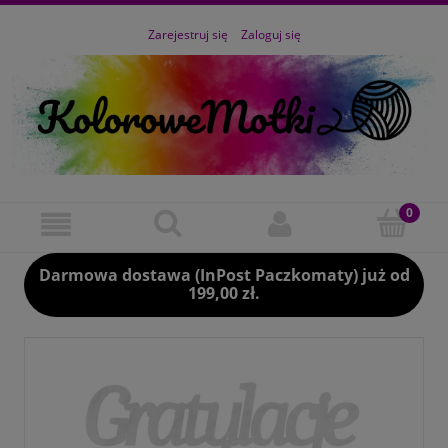
Zarejestruj się
Zaloguj się
Darmowa dostawa (InPost Paczkomaty) już od
199,00 zł.