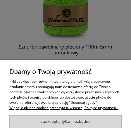
Sznurek bawełniany pleciony 100m 5mm
Limonkowy
26,99 zł
Dbamy o Twoją prywatność
do koszyka
Pliki cookies i pokrewne im technologie umożliwiają poprawne
działanie strony i pomagają nam dostosować ofertę do Twoich
potrzeb. Możesz zaakceptować wykorzystanie przez nas wszystkich
Moje konto
tych plików i przejść do sklepu lub dostosować użycie plików do
swoich preferencji, wybierając opcję "Dostosuj zgody".
Więcej o plikach cookies przeczytasz w naszej Polityce prywatności.
Płatności i dostawa
zaakceptuj tylko niezbędne
Informacje