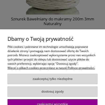
Sznurek Bawełniany do makramy 200m 3mm
Naturalny
11,99 zł
Dbamy o Twoją prywatność
do koszyka
Pliki cookies i pokrewne im technologie umożliwiają poprawne
działanie strony i pomagają nam dostosować ofertę do Twoich
potrzeb. Możesz zaakceptować wykorzystanie przez nas wszystkich
Moje konto
tych plików i przejść do sklepu lub dostosować użycie plików do
swoich preferencji, wybierając opcję "Dostosuj zgody".
Więcej o plikach cookies przeczytasz w naszej Polityce prywatności.
Płatności i dostawa
zaakceptuj tylko niezbędne
Informacje
dostosuj zgody
O Firmie
zaakceptuj wszystkie