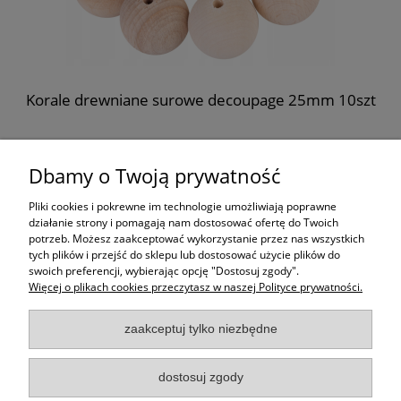
Korale drewniane surowe decoupage 25mm 10szt
8,99 zł
Dbamy o Twoją prywatność
do koszyka
Pliki cookies i pokrewne im technologie umożliwiają poprawne
działanie strony i pomagają nam dostosować ofertę do Twoich
potrzeb. Możesz zaakceptować wykorzystanie przez nas wszystkich
Moje konto
tych plików i przejść do sklepu lub dostosować użycie plików do
swoich preferencji, wybierając opcję "Dostosuj zgody".
Więcej o plikach cookies przeczytasz w naszej Polityce prywatności.
Płatności i dostawa
zaakceptuj tylko niezbędne
Informacje
dostosuj zgody
O Firmie