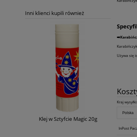
Karabińczyk
Inni klienci kupili również
Specyfi
➡️️Karabiń
Karabińczyk
Używa się i
Kosz
Kraj wysyłki
Klej w Sztyfcie Magic 20g
Karabińcz
InPost Pa