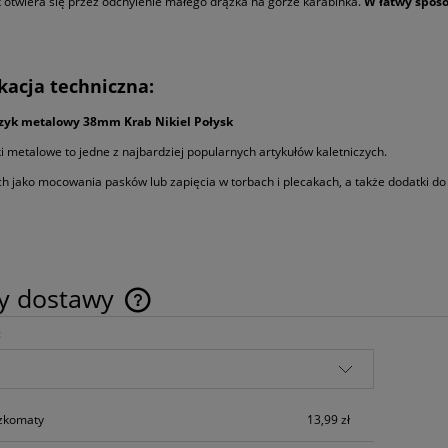
 otwiera się przez odchylenie małego drążka na górze karabinka.
W łatwy sposó
kacja techniczna:
czyk metalowy 38mm Krab Nikiel Połysk
i metalowe to jedne z najbardziej popularnych artykułów kaletniczych.
ch jako mocowania pasków lub zapięcia w torbach i plecakach, a także dodatki do
ty dostawy
:
Cena nie zawiera ewentualnych kosztów
płatności
yk metalowy 38mm Krab
Karabińczyk Metalowy 26 m
Nikiel Czarny
Nikiel Połysk Brelok
czkomaty
13,99 zł