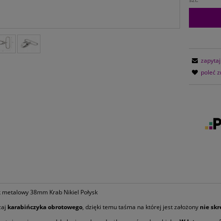
zapytaj
poleć 
 metalowy 38mm Krab Nikiel Połysk
zaj
karabińczyka obrotowego
, dzięki temu taśma na której jest założony
nie skr