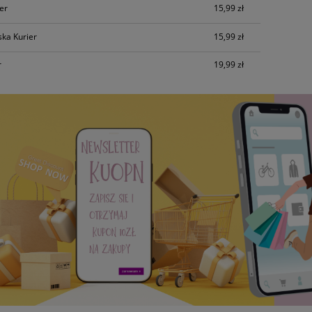
7,49 zł
7,49 zł
ier
15,99 zł
do koszyka
do koszyka
ska Kurier
15,99 zł
r
19,99 zł