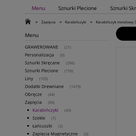
Menu
Sznurki Plecione
Sznurki Sk
»
»
»
Zapięcia
Karabińczyki
Karabińczyk metalowy 3
Menu
GRAWEROWANE
(21)
Personalizacja
(0)
Sznurki Skręcane
(266)
Sznurki Plecione
(156)
Liny
(105)
Dodatki Drewniane
(1479)
Obręcze
(44)
Zapięcia
(66)
Karabińczyki
(45)
Szekle
(7)
Łańcuszki
(3)
Zapięcia Magnetyczne
(5)