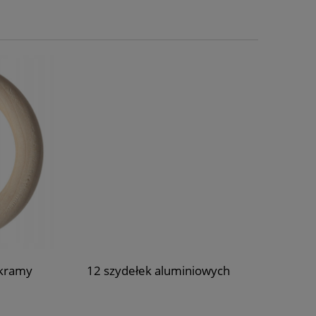
kramy
12 szydełek aluminiowych
Drążek