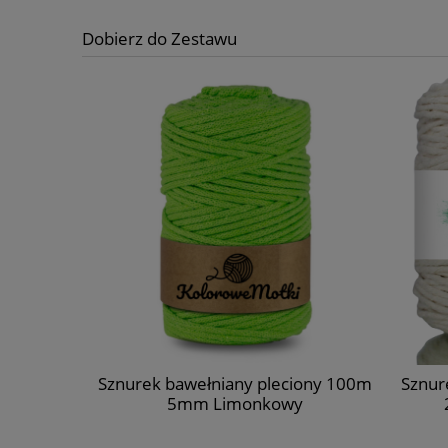
Dobierz do Zestawu
1szt
Sznurek bawełniany pleciony 100m
Sznur
5mm Limonkowy
2