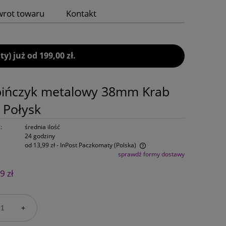
wrot towaru
Kontakt
 już od 199,00 zł.
bińczyk metalowy 38mm Krab
l Połysk
:
średnia ilość
24 godziny
od 13,99 zł
- InPost Paczkomaty
(Polska)
sprawdź formy dostawy
Cena nie zawiera ewentualnych kosztów
9 zł
płatności
+