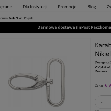
ręcane
Dla Instytucji
Promocje
Blog
Z
8mm Krab Nikiel Połysk
Darmowa dostawa (InPost Paczkomaty)
Kara
Nikie
Dostępność
Wysyłka w:
Dostawa:
6,9
Cena:
-
szt.