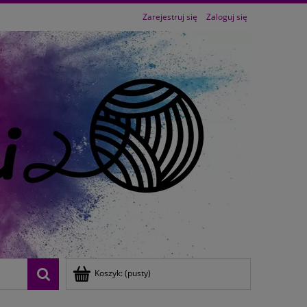
Zarejestruj się
Zaloguj się
Koszyk:
(pusty)