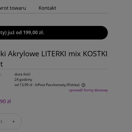
wrot towaru
Kontakt
 już od 199,00 zł.
iki Akrylowe LITERKI mix KOSTKI
t
:
duża ilość
24 godziny
od 13,99 zł
- InPost Paczkomaty
(Polska)
sprawdź formy dostawy
Cena nie zawiera ewentualnych kosztów
90 zł
płatności
+