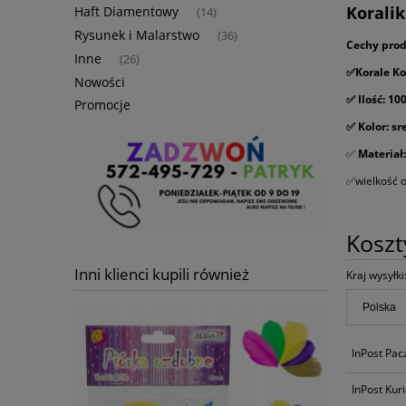
Koralik
Haft Diamentowy
(14)
Rysunek i Malarstwo
(36)
Cechy prod
Inne
(26)
✅Korale Ko
Nowości
✅ Ilość: 10
Promocje
✅ Kolor: sr
✅
Materiał
✅wielkość 
Kosz
Inni klienci kupili również
Kraj wysyłki
InPost Pa
InPost Kur