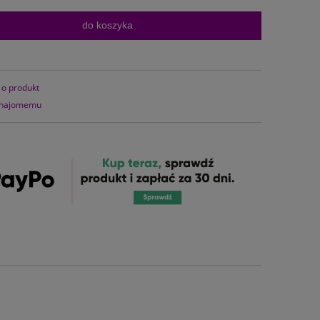
do koszyka
 o produkt
znajomemu