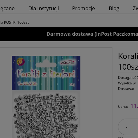
ręcane
Dla Instytucji
Promocje
Blog
Z
mix KOSTKI 100szt
Darmowa dostawa (InPost Paczkomaty)
Koral
100sz
Dostępność
Wysyłka w:
Dostawa:
11,
Cena:
-
szt.