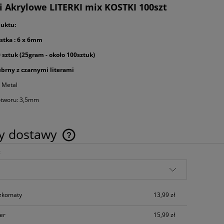
i Akrylowe LITERKI mix KOSTKI 100szt
uktu:
stka : 6 x 6mm
0 sztuk (25gram - około 100sztuk)
ebrny z czarnymi literami
:
Metal
otworu: 3,5mm
ty dostawy
:
Cena nie zawiera ewentualnych kosztów
płatności
czkomaty
13,99 zł
ier
15,99 zł