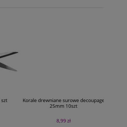
szt
Korale drewniane surowe decoupage
Sznurek
25mm 10szt
20
8,99 zł