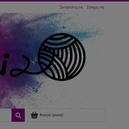
Zarejestruj się
Zaloguj się
Koszyk:
(pusty)