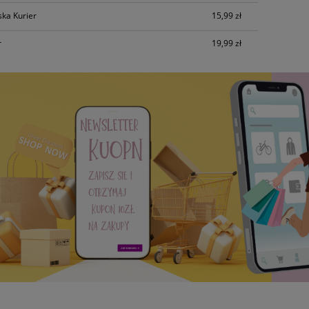
ska Kurier
15,99 zł
r
19,99 zł
 Scrapki Bluzeczka Body
Sznurek Bawełniany Skręcan
10szt
100m 5mm Malinowy
4,38 zł
24,69 zł
do koszyka
do koszyka