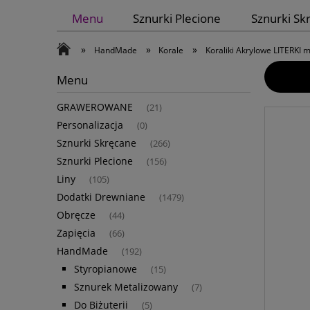
Menu
Sznurki Plecione
Sznurki Sk
»
»
»
HandMade
Korale
Koraliki Akrylowe LITERKI 
Menu
GRAWEROWANE
(21)
Personalizacja
(0)
Sznurki Skręcane
(266)
Sznurki Plecione
(156)
Liny
(105)
Dodatki Drewniane
(1479)
Obręcze
(44)
Zapięcia
(66)
HandMade
(192)
Styropianowe
(15)
Sznurek Metalizowany
(7)
Do Biżuterii
(5)