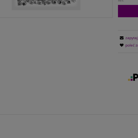
zapytaj
poleć 