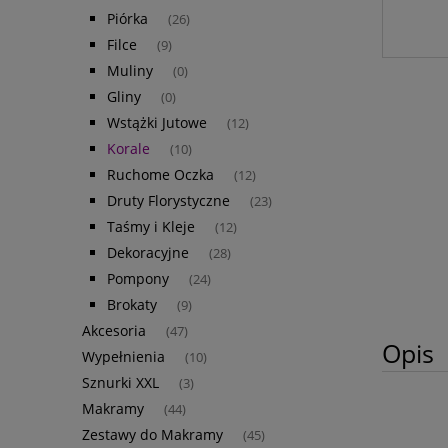
Piórka
(26)
Filce
(9)
Muliny
(0)
Gliny
(0)
Wstążki Jutowe
(12)
Korale
(10)
Ruchome Oczka
(12)
Druty Florystyczne
(23)
Taśmy i Kleje
(12)
Dekoracyjne
(28)
Pompony
(24)
Brokaty
(9)
Akcesoria
(47)
Opis
Wypełnienia
(10)
Sznurki XXL
(3)
Makramy
(44)
Zestawy do Makramy
(45)