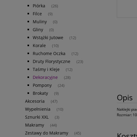
Piórka
(26)
Filce
(9)
Muliny
(0)
Gliny
(0)
Wstążki Jutowe
(12)
Korale
(10)
Ruchome Oczka
(12)
Druty Florystyczne
(23)
Taśmy i Kleje
(12)
Dekoracyjne
(28)
Pompony
(24)
Brokaty
(9)
Opis
Akcesoria
(47)
Wypełnienia
(10)
Naklejki pi
Rozmiar: 10
Sznurki XXL
(3)
Makramy
(44)
Zestawy do Makramy
(45)
Kosz