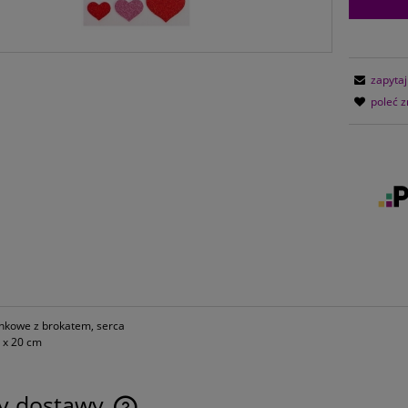
zapytaj
poleć 
ankowe z brokatem, serca
 x 20 cm
ty dostawy