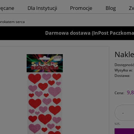
ręcane
Dla Instytucji
Promocje
Blog
Z
 brokatem serca
Darmowa dostawa (InPost Paczkomaty)
Nakle
Dostępność
Wysyłka w:
Dostawa:
9,8
Cena:
-
szt.