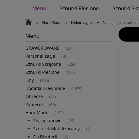
Menu
Sznurki Plecione
Sznurki Sk
»
»
»
HandMade
Dekoracyjne
Naklejki piankowe z
Menu
GRAWEROWANE
(21)
Personalizacja
(0)
Sznurki Skręcane
(266)
Sznurki Plecione
(156)
Liny
(105)
Dodatki Drewniane
(1479)
Obręcze
(44)
Zapięcia
(66)
HandMade
(192)
Styropianowe
(15)
Sznurek Metalizowany
(7)
Do Biżuterii
(5)