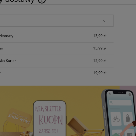
:
Cena nie zawiera ewentualnych kosztów
płatności
czkomaty
13,99 zł
ier
15,99 zł
ska Kurier
15,99 zł
r
19,99 zł