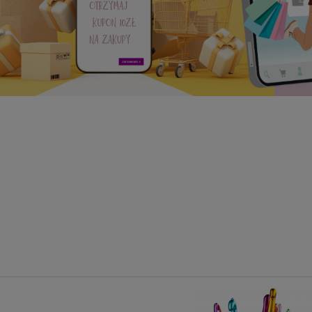
e Skrzydełka - Baza do
Skrzydełka Anielskie Drewniane
coupage Skrzydła Anioła
Baza do Anioła do Decoupag
1,58 zł
2,30 zł
do koszyka
do koszyka