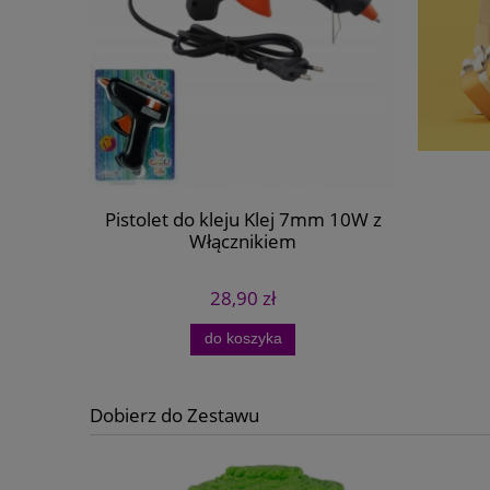
Pistolet do kleju Klej 7mm 10W z
Drewnian
Włącznikiem
Anioła De
28,90 zł
do koszyka
Dobierz do Zestawu