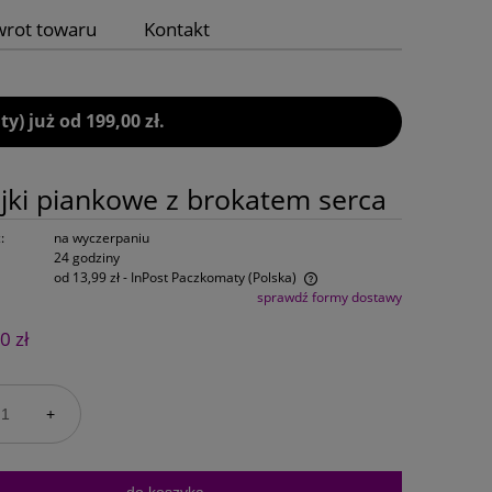
wrot towaru
Kontakt
 już od 199,00 zł.
jki piankowe z brokatem serca
:
na wyczerpaniu
24 godziny
od 13,99 zł
- InPost Paczkomaty
(Polska)
sprawdź formy dostawy
Cena nie zawiera ewentualnych kosztów
0 zł
płatności
+