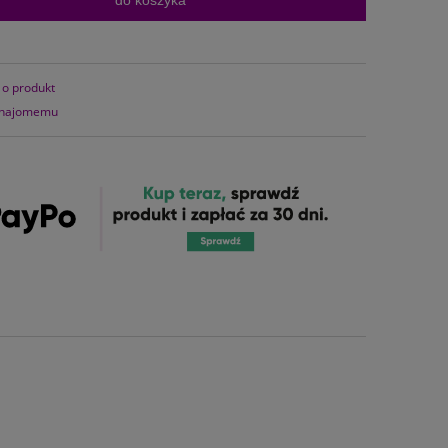
do koszyka
 o produkt
znajomemu