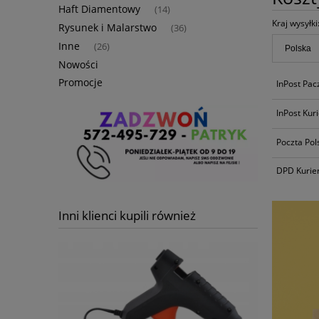
Haft Diamentowy
(14)
Kraj wysyłki
Rysunek i Malarstwo
(36)
Inne
(26)
Nowości
Promocje
InPost Pa
InPost Kur
Poczta Pol
DPD Kurie
Inni klienci kupili również