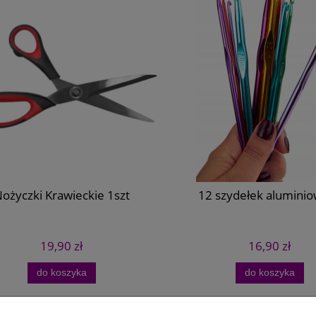
życzki Krawieckie 1szt
12 szydełek aluminiow
19,90 zł
16,90 zł
do koszyka
do koszyka