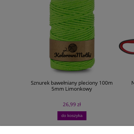
ewniany
Sznurek bawełniany pleciony 100m
No
5mm Limonkowy
26,99 zł
do koszyka