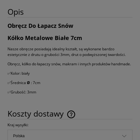
Opis
Obręcz Do Łapacz Snów
Kółko Metalowe Białe 7cm
Nasze obręcze posiadają idealny kształt, są wykonane bardzo
estetycznie z drutu o grubości 3mm, drut o podwyższonej twardości.
Obręcz, kółko do łapaczy snów, makram i innych produktów handmade.
✅Kolor: biały
✅Średnica
Ø
: 7cm
✅Grubość: 3mm
Koszty dostawy
Cena nie zawiera ewentualnych kosztów płatności
Kraj wysyłki: