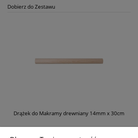
Dobierz do Zestawu
Drążek do Makramy drewniany 14mm x 30cm
2,88 zł