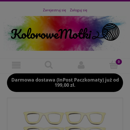
Zarejestruj się
Zaloguj się
Darmowa dostawa (InPost Paczkomaty) już od
199,00 zł.