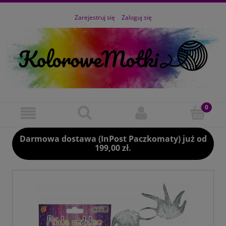
Zarejestruj się
Zaloguj się
Darmowa dostawa (InPost Paczkomaty) już od
199,00 zł.