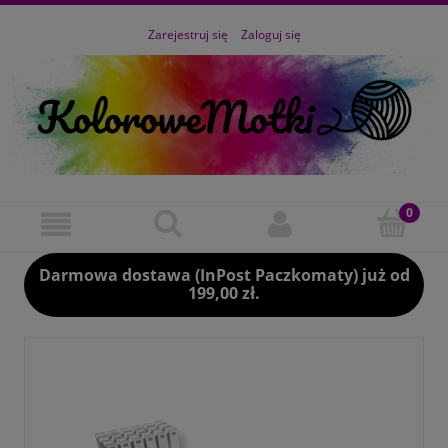
Zarejestruj się
Zaloguj się
Darmowa dostawa (InPost Paczkomaty) już od
199,00 zł.