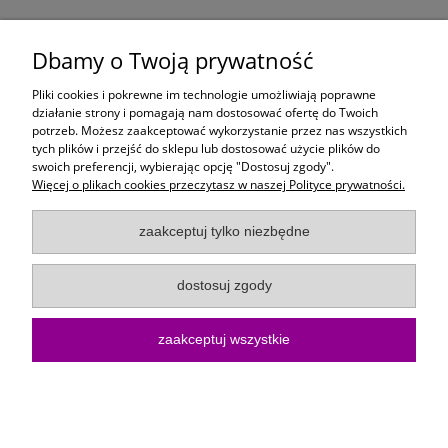
1,40 zł
Dbamy o Twoją prywatność
do koszyka
Pliki cookies i pokrewne im technologie umożliwiają poprawne
działanie strony i pomagają nam dostosować ofertę do Twoich
potrzeb. Możesz zaakceptować wykorzystanie przez nas wszystkich
Moje konto
tych plików i przejść do sklepu lub dostosować użycie plików do
swoich preferencji, wybierając opcję "Dostosuj zgody".
Więcej o plikach cookies przeczytasz w naszej Polityce prywatności.
Płatności i dostawa
zaakceptuj tylko niezbędne
Informacje
dostosuj zgody
O Firmie
zaakceptuj wszystkie
Sklep internetowy KoloroweMotki | ul. Bartosza Głowackiego 10/15, 75-
402 Koszalin |
kontakt@kolorowemotki.pl
|
572 495 729
| NIP:
6692558370 | REGON: 386876658
pokaż pełną wersję strony
Sklep internetowy Shoper.pl