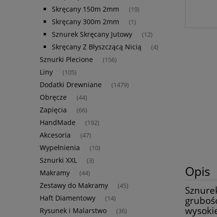
Skręcany 150m 2mm
(19)
Skręcany 300m 2mm
(1)
Sznurek Skręcany Jutowy
(12)
Skręcany Z Błyszczącą Nicią
(4)
Sznurki Plecione
(156)
Liny
(105)
Dodatki Drewniane
(1479)
Obręcze
(44)
Zapięcia
(66)
HandMade
(192)
Akcesoria
(47)
Wypełnienia
(10)
Sznurki XXL
(3)
Opis
Makramy
(44)
Zestawy do Makramy
(45)
Sznurek
Haft Diamentowy
(14)
gruboś
wysokie
Rysunek i Malarstwo
(36)