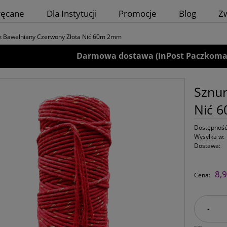
ręcane
Dla Instytucji
Promocje
Blog
Z
k Bawełniany Czerwony Złota Nić 60m 2mm
Darmowa dostawa (InPost Paczkomaty)
Sznur
Nić 
Dostępność
Wysyłka w:
Dostawa:
8,9
Cena:
-
szt.