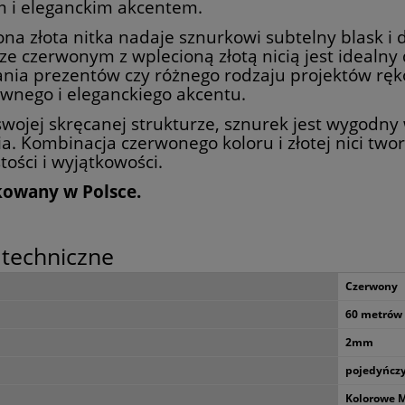
m i eleganckim akcentem.
na złota nitka nadaje sznurkowi subtelny blask 
ze czerwonym z wplecioną złotą nicią jest idealny 
nia prezentów czy różnego rodzaju projektów ręk
wnego i eleganckiego akcentu.
swojej skręcanej strukturze, sznurek jest wygodny 
a. Kombinacja czerwonego koloru i złotej nici tw
tości i wyjątkowości.
owany w Polsce.
techniczne
Czerwony
60 metrów
2mm
pojedyńcz
Kolorowe M