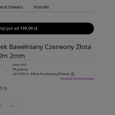
wrot towaru
Kontakt
 już od 199,00 zł.
ek Bawełniany Czerwony Złota
60m 2mm
:
duża ilość
24 godziny
od 13,99 zł
- InPost Paczkomaty
(Polska)
sprawdź formy dostawy
Cena nie zawiera ewentualnych kosztów
9 zł
płatności
+