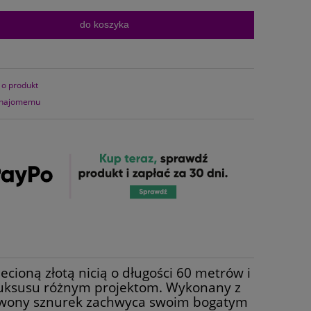
do koszyka
 o produkt
znajomemu
ioną złotą nicią o długości 60 metrów i
 luksusu różnym projektom. Wykonany z
czerwony sznurek zachwyca swoim bogatym