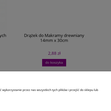
ych
Drążek do Makramy drewniany
Sznurek 
14mm x 30cm
2,88 zł
do koszyka
O Firmie
wykorzystanie przez nas wszystkich tych plików i przejść do sklepu lub
Kontakt
O nas
Dla Instytucji