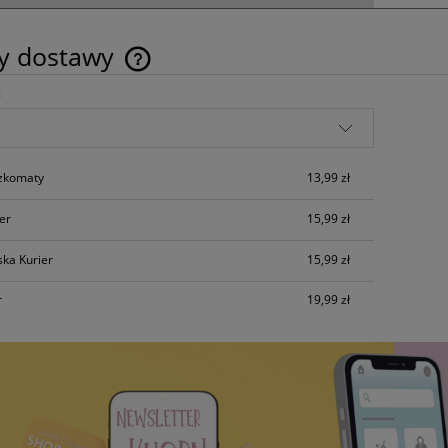
ty dostawy
:
Cena nie zawiera ewentualnych kosztów
płatności
 kółko otwierane szekla
Naklejki Wypukłe Oczy 3D Ocz
30mm
Kreatywne Dekoracja
czkomaty
13,99 zł
4,99 zł
8,00 zł
ier
15,99 zł
do koszyka
do koszyka
ska Kurier
15,99 zł
r
19,99 zł