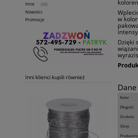
kolore
Inne
(26)
Wplecio
Nowości
w kolor
Promocje
pakowa
intensy
Dzięki 
wiązani
wyrazis
Produk
Inni klienci kupili również
Dane 
Kolor
Długość
Grubośc
Skręt
Producent