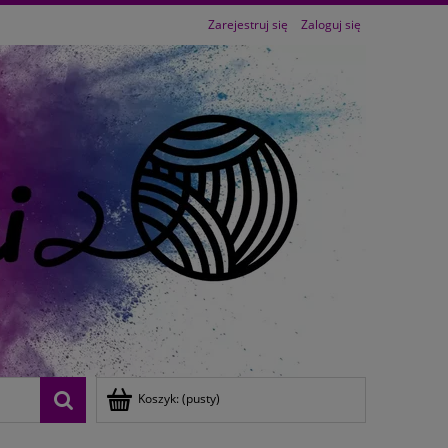
Zarejestruj się
Zaloguj się
Koszyk:
(pusty)