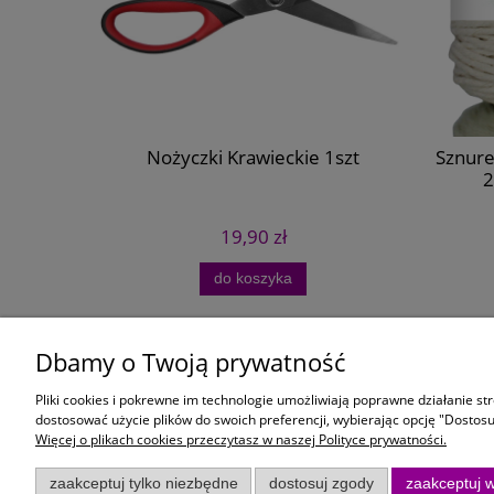
 decoupage
Nożyczki Krawieckie 1szt
Sznur
2
19,90 zł
do koszyka
Dbamy o Twoją prywatność
Moje konto
Płatności i
Pliki cookies i pokrewne im technologie umożliwiają poprawne działanie s
Twoje zamówienia
Czas i koszt
dostosować użycie plików do swoich preferencji, wybierając opcję "Dostosu
Więcej o plikach cookies przeczytasz w naszej Polityce prywatności.
Ustawienia konta
Formy płatno
Przechowalnia
zaakceptuj tylko niezbędne
dostosuj zgody
zaakceptuj w