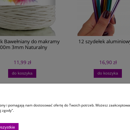
ek Bawełniany do makramy
12 szydełek aluminiow
00m 3mm Naturalny
11,99 zł
16,90 zł
do koszyka
do koszyka
 dostawa
Informacje
trony i pomagają nam dostosować ofertę do Twoich potrzeb. Możesz zaakceptować 
y dostawy
Regulaminy
j zgody".
ści
Zamóiwenia Personalizowane
Ustawienia plików cookies
szystkie