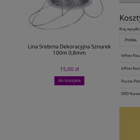
Kosz
Kraj wysyłki
Lina Srebrna Dekoracyjna Sznurek
Antyczne
100m 0,8mm
InPost Pa
15,00 zł
InPost Kur
do koszyka
Poczta Pol
DPD Kurie