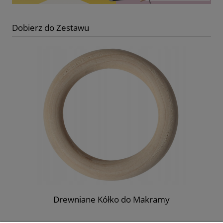
Dobierz do Zestawu
zt
Drewniane Kółko do Makramy
Ko