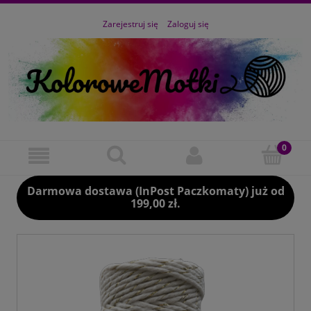
Zarejestruj się
Zaloguj się
Darmowa dostawa (InPost Paczkomaty) już od
199,00 zł.