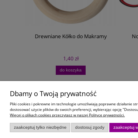
iony 100m
Drewniane Kółko do Makramy
No
y
1,40 zł
do koszyka
Dbamy o Twoją prywatność
Moje konto
Płatności i
Pliki cookies i pokrewne im technologie umożliwiają poprawne działanie s
Twoje zamówienia
Czas i koszt
dostosować użycie plików do swoich preferencji, wybierając opcję "Dostosu
Więcej o plikach cookies przeczytasz w naszej Polityce prywatności.
Ustawienia konta
Formy płatno
Przechowalnia
zaakceptuj tylko niezbędne
dostosuj zgody
zaakceptuj w