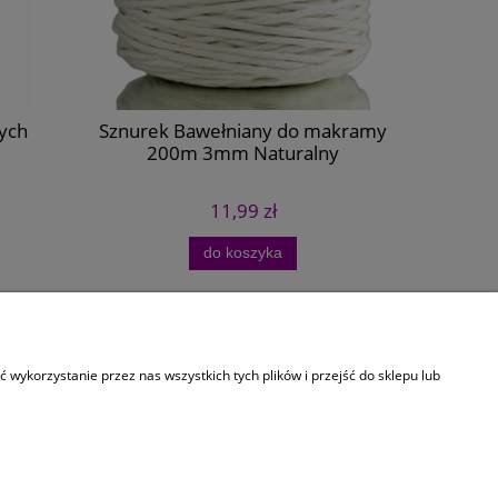
ych
Sznurek Bawełniany do makramy
Karabińc
200m 3mm Naturalny
11,99 zł
do koszyka
O Firmie
wykorzystanie przez nas wszystkich tych plików i przejść do sklepu lub
Kontakt
O nas
Dla Instytucji
Formularz kontaktowy