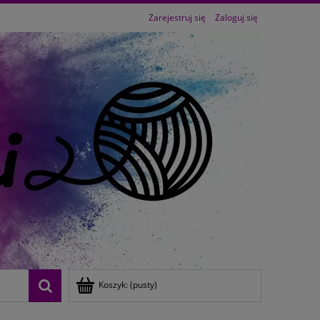
Zarejestruj się
Zaloguj się
Koszyk:
(pusty)