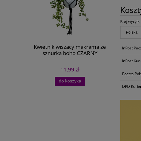
Kosz
Kraj wysyłki
Kwietnik wiszący makrama ze
Zestaw d
InPost Pa
sznurka boho CZARNY
InPost Kur
11,99 zł
Poczta Pol
do koszyka
DPD Kurie