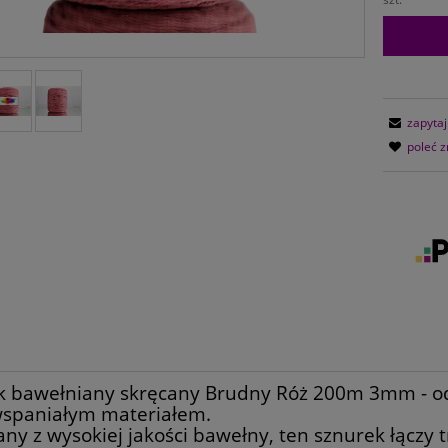
zapytaj
poleć 
k bawełniany skręcany Brudny Róż 200m 3mm - od
wspaniałym materiałem.
y z wysokiej jakości bawełny, ten sznurek łączy tr