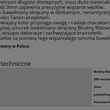
etrami długości dostępnych, masz dużo materiału 
ość 3mm zapewnia precyzyjne wiązanie węzłów.
k bawełniany skręcany w delikatnym, romantyczn
ności Twoim projektom.
wiający kolor przyciąga uwagę i nadaje charakte
ystaj sznurek bawełniany skręcany Brudny Różo
 wiszące dekoracje i zachwycające bransoletki.
siebie za pomocą tego wspaniałego sznurka baweł
wany w Polsce.
techniczne
Brudny Ró
200 metró
3mm
pojedyńcz
Kolorowe M