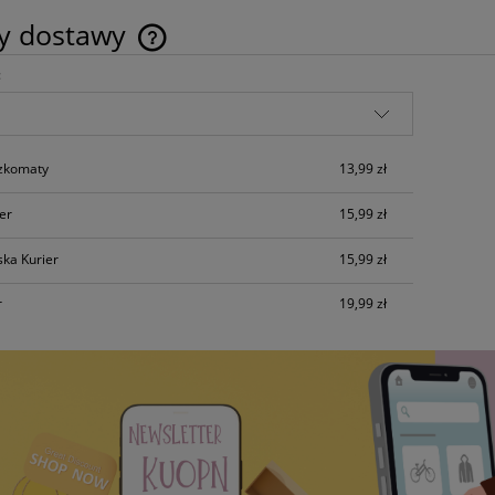
ty dostawy
:
Cena nie zawiera ewentualnych kosztów
płatności
o makramy 22 elementy
Sznurek Bawełniany Skręcany 
czkomaty
13,99 zł
Musztardowy
2mm Brudny Róż
ier
15,99 zł
54,90 zł
7,49 zł
ska Kurier
15,99 zł
do koszyka
do koszyka
r
19,99 zł