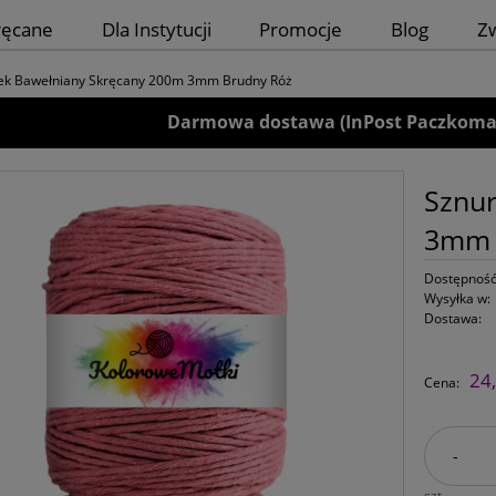
ręcane
Dla Instytucji
Promocje
Blog
Z
ek Bawełniany Skręcany 200m 3mm Brudny Róż
Darmowa dostawa (InPost Paczkomaty)
Sznu
3mm 
Dostępność
Wysyłka w:
Dostawa:
24,
Cena:
-
szt.