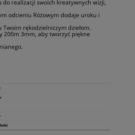
do realizacji swoich kreatywnych wizji,
ym odcieniu Różowym dodaje uroku i
ru Twoim rękodzielniczym dziełom.
wy 200m 3mm, aby tworzyć piękne
nianego.
ż
w
y
otki