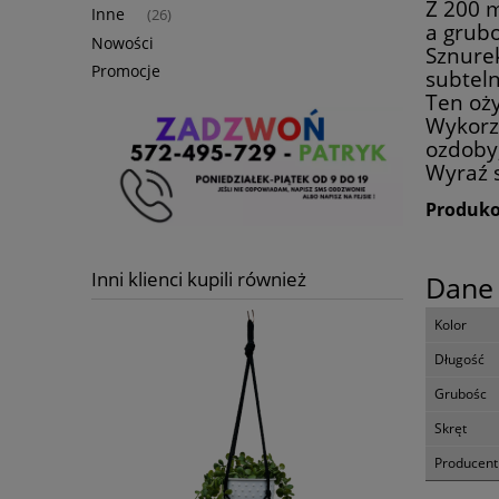
Z 200 m
Inne
(26)
a grub
Nowości
Sznure
Promocje
subtel
Ten oży
Wykorz
ozdoby,
Wyraź 
Produko
Inni klienci kupili również
Dane 
Kolor
Długość
Grubośc
Skręt
Producent