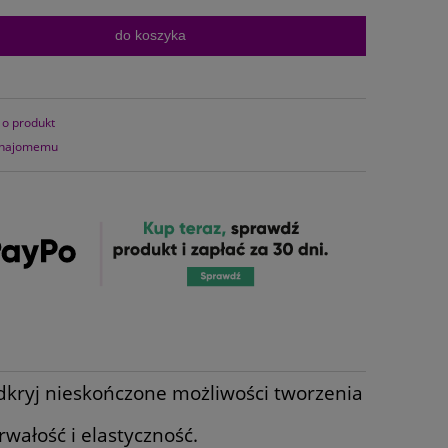
do koszyka
 o produkt
znajomemu
kryj nieskończone możliwości tworzenia
wałość i elastyczność.