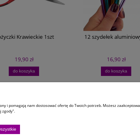
życzki Krawieckie 1szt
12 szydełek aluminiow
19,90 zł
16,90 zł
do koszyka
do koszyka
 dostawa
Informacje
trony i pomagają nam dostosować ofertę do Twoich potrzeb. Możesz zaakceptować 
y dostawy
Regulaminy
j zgody".
ści
Zamóiwenia Personalizowane
Ustawienia plików cookies
szystkie
Polityka prywatności