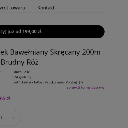
wrot towaru
Kontakt
 już od 199,00 zł.
rek Bawełniany Skręcany 200m
Brudny Róż
:
duża ilość
24 godziny
od 13,99 zł
- InPost Paczkomaty
(Polska)
sprawdź formy dostawy
Cena nie zawiera ewentualnych kosztów
69 zł
płatności
+