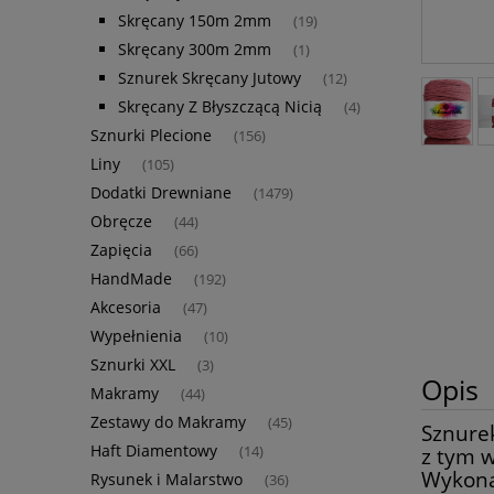
Skręcany 150m 2mm
(19)
Skręcany 300m 2mm
(1)
Sznurek Skręcany Jutowy
(12)
Skręcany Z Błyszczącą Nicią
(4)
Sznurki Plecione
(156)
Liny
(105)
Dodatki Drewniane
(1479)
Obręcze
(44)
Zapięcia
(66)
HandMade
(192)
Akcesoria
(47)
Wypełnienia
(10)
Sznurki XXL
(3)
Opis
Makramy
(44)
Zestawy do Makramy
(45)
Sznure
Haft Diamentowy
(14)
z tym 
Wykonan
Rysunek i Malarstwo
(36)