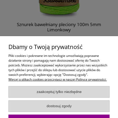
Sznurek bawełniany pleciony 100m 5mm
Limonkowy
26,99 zł
Dbamy o Twoją prywatność
do koszyka
Pliki cookies i pokrewne im technologie umożliwiają poprawne
działanie strony i pomagają nam dostosować ofertę do Twoich
potrzeb. Możesz zaakceptować wykorzystanie przez nas wszystkich
Moje konto
tych plików i przejść do sklepu lub dostosować użycie plików do
swoich preferencji, wybierając opcję "Dostosuj zgody".
Więcej o plikach cookies przeczytasz w naszej Polityce prywatności.
Płatności i dostawa
zaakceptuj tylko niezbędne
Informacje
dostosuj zgody
O Firmie