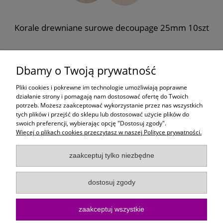
m
Korale drewniane surowe decoupage 25mm 10szt
8,99 zł
Dbamy o Twoją prywatność
do koszyka
Pliki cookies i pokrewne im technologie umożliwiają poprawne
działanie strony i pomagają nam dostosować ofertę do Twoich
potrzeb. Możesz zaakceptować wykorzystanie przez nas wszystkich
Moje konto
tych plików i przejść do sklepu lub dostosować użycie plików do
swoich preferencji, wybierając opcję "Dostosuj zgody".
Więcej o plikach cookies przeczytasz w naszej Polityce prywatności.
Płatności i dostawa
zaakceptuj tylko niezbędne
Informacje
dostosuj zgody
O Firmie
zaakceptuj wszystkie
Sklep internetowy KoloroweMotki | ul. Bartosza Głowackiego 10/15, 75-
402 Koszalin |
kontakt@kolorowemotki.pl
|
572 495 729
| NIP: