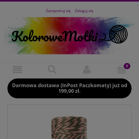
Zarejestruj się
Zaloguj się
Darmowa dostawa (InPost Paczkomaty) już od
199,00 zł.