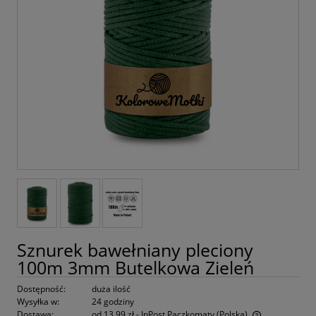
Sznurek bawełniany pleciony
100m 3mm Butelkowa Zieleń
Dostępność:
duża ilość
Wysyłka w:
24 godziny
Dostawa:
od 13,99 zł
- InPost Paczkomaty
(Polska)