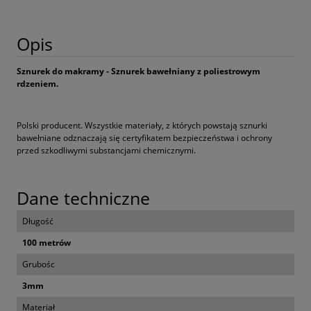
Opis
Sznurek do makramy - Sznurek bawełniany z poliestrowym
rdzeniem.
Polski producent. Wszystkie materiały, z których powstają sznurki
bawełniane odznaczają się certyfikatem bezpieczeństwa i ochrony
przed szkodliwymi substancjami chemicznymi.
Dane techniczne
Długość
100 metrów
Grubośc
3mm
Materiał