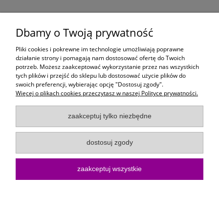
1,40 zł
Dbamy o Twoją prywatność
do koszyka
Pliki cookies i pokrewne im technologie umożliwiają poprawne
działanie strony i pomagają nam dostosować ofertę do Twoich
potrzeb. Możesz zaakceptować wykorzystanie przez nas wszystkich
Moje konto
tych plików i przejść do sklepu lub dostosować użycie plików do
swoich preferencji, wybierając opcję "Dostosuj zgody".
Więcej o plikach cookies przeczytasz w naszej Polityce prywatności.
Płatności i dostawa
zaakceptuj tylko niezbędne
Informacje
dostosuj zgody
O Firmie
zaakceptuj wszystkie
Sklep internetowy KoloroweMotki | ul. Bartosza Głowackiego 10/15, 75-
402 Koszalin |
kontakt@kolorowemotki.pl
|
572 495 729
| NIP:
6692558370 | REGON: 386876658
pokaż pełną wersję strony