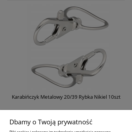
Karabińczyk Metalowy 20/39 Rybka Nikiel 10szt
11,99 zł
Dbamy o Twoją prywatność
do koszyka
Pliki cookies i pokrewne im technologie umożliwiają poprawne