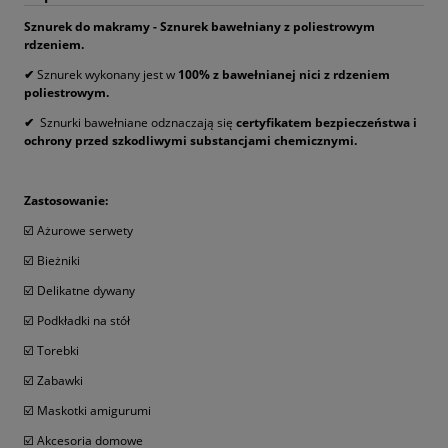
Sznurek do makramy - Sznurek bawełniany z poliestrowym
rdzeniem.
✔
Sznurek wykonany jest w
100% z bawełnianej nici z rdzeniem
poliestrowym.
✔
Sznurki bawełniane odznaczają się
certyfikatem bezpieczeństwa i
ochrony przed szkodliwymi substancjami chemicznymi.
Zastosowanie:
☑️ Ażurowe serwety
☑️ Bieżniki
☑️ Delikatne dywany
☑️ Podkładki na stół
☑️ Torebki
☑️ Zabawki
☑️ Maskotki amigurumi
☑️ Akcesoria domowe