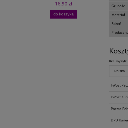
16,90 zł
Grubośc
do koszyka
Materiał
Rdzeń
Producent
Kosz
Kraj wysyłki
InPost Pa
InPost Kur
Poczta Pol
DPD Kurie