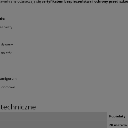
bawełniane odznaczają się
certyfikatem bezpieczeństwa i ochrony przed szk
ie:
 serwety
e dywany
 na stół
i amigurumi
ia domowe
techniczne
awełniany pleciony 50m
Korale Drewniane Kulki Zestaw
5mm Czarny
Makramy w Pudełku
Popielaty
20 metrów