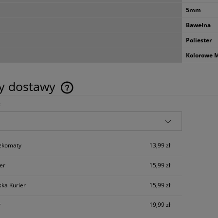
16,90 zł
86,90 zł
5mm
do koszyka
do koszyka
Bawełna
Poliester
Kolorowe M
ty dostawy
:
Cena nie zawiera ewentualnych kosztów
płatności
czkomaty
13,99 zł
ier
15,99 zł
ska Kurier
15,99 zł
r
19,99 zł