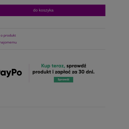
do koszyka
 o produkt
znajomemu