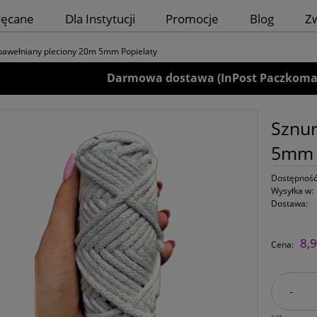
ręcane
Dla Instytucji
Promocje
Blog
Z
bawełniany pleciony 20m 5mm Popielaty
Darmowa dostawa (InPost Paczkomaty)
Sznur
5mm 
Dostępność
Wysyłka w:
Dostawa:
8,9
Cena:
-
szt.