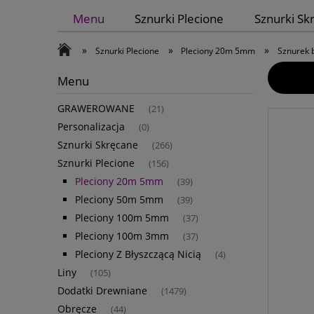
Menu
Sznurki Plecione
Sznurki Sk
»
»
»
Sznurki Plecione
Pleciony 20m 5mm
Sznurek 
Menu
GRAWEROWANE
(21)
Personalizacja
(0)
Sznurki Skręcane
(266)
Sznurki Plecione
(156)
Pleciony 20m 5mm
(39)
Pleciony 50m 5mm
(39)
Pleciony 100m 5mm
(37)
Pleciony 100m 3mm
(37)
Pleciony Z Błyszczącą Nicią
(4)
Liny
(105)
Dodatki Drewniane
(1479)
Obręcze
(44)