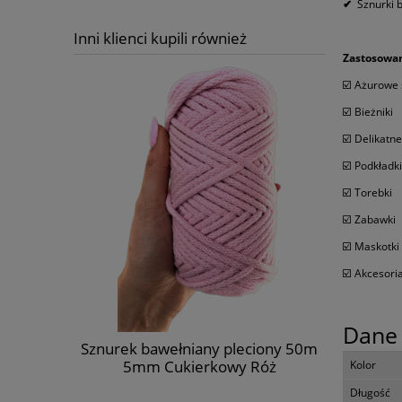
✔
Sznurki 
Inni klienci kupili również
Zastosowan
☑️ Ażurowe
☑️ Bieżniki
☑️ Delikatn
☑️ Podkładki
☑️ Torebki
☑️ Zabawki
☑️ Maskotk
☑️ Akcesor
Dane 
Sznurek bawełniany pleciony 50m
Sznurek b
5mm Cukierkowy Róż
Kolor
Długość