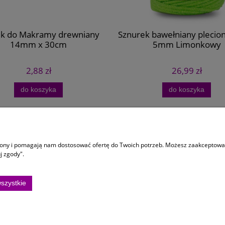
k do Makramy drewniany
Sznurek bawełniany pleci
14mm x 30cm
5mm Limonkowy
2,88 zł
26,99 zł
do koszyka
do koszyka
 dostawa
Informacje
trony i pomagają nam dostosować ofertę do Twoich potrzeb. Możesz zaakceptować 
y dostawy
Regulaminy
j zgody".
ści
Zamóiwenia Personalizowane
Ustawienia plików cookies
szystkie
Polityka prywatności
osza Głowackiego 10/15, 75-402 Koszalin |
kontakt@kolorowemotki.pl
|
572 495 