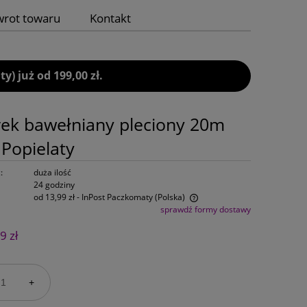
wrot towaru
Kontakt
 już od 199,00 zł.
ek bawełniany pleciony 20m
Popielaty
:
duża ilość
24 godziny
od 13,99 zł
- InPost Paczkomaty
(Polska)
sprawdź formy dostawy
Cena nie zawiera ewentualnych kosztów
9 zł
płatności
+