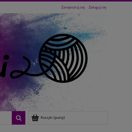
Zarejestruj się
Zaloguj się
Koszyk:
(pusty)