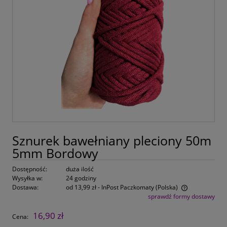
Sznurek bawełniany pleciony 50m
5mm Bordowy
Dostępność:
duża ilość
Wysyłka w:
24 godziny
Dostawa:
od 13,99 zł
- InPost Paczkomaty
(Polska)
sprawdź formy dostawy
Cena nie zawiera ewentualnych kosztów płatności
16,90 zł
Cena: