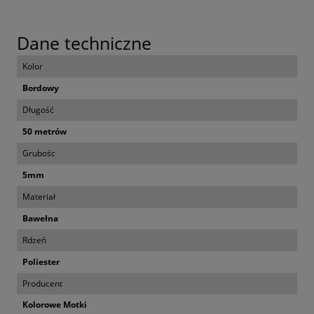
Dane techniczne
Kolor
Bordowy
Długość
50 metrów
Grubośc
5mm
Materiał
Bawełna
Rdzeń
Poliester
Producent
Kolorowe Motki