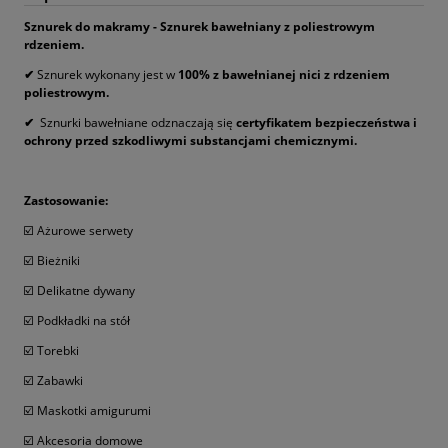
Sznurek do makramy - Sznurek bawełniany z poliestrowym
rdzeniem.
✔
Sznurek wykonany jest w
100% z bawełnianej nici z rdzeniem
poliestrowym.
✔
Sznurki bawełniane odznaczają się
certyfikatem bezpieczeństwa i
ochrony przed szkodliwymi substancjami chemicznymi.
Zastosowanie:
☑️ Ażurowe serwety
☑️ Bieżniki
☑️ Delikatne dywany
☑️ Podkładki na stół
☑️ Torebki
☑️ Zabawki
☑️ Maskotki amigurumi
☑️ Akcesoria domowe