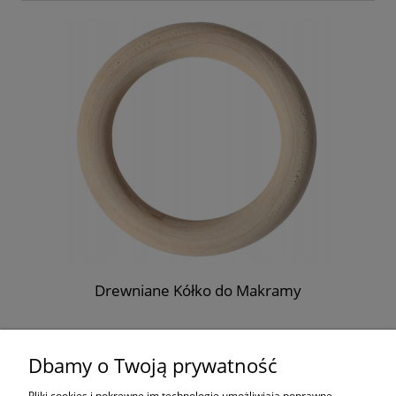
zt
Drewniane Kółko do Makramy
1,40 zł
Dbamy o Twoją prywatność
do koszyka
Pliki cookies i pokrewne im technologie umożliwiają poprawne