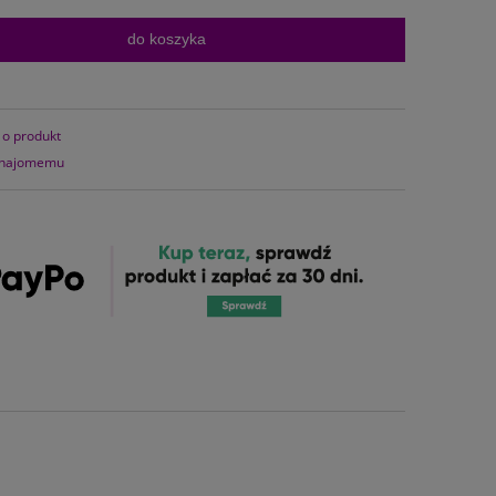
do koszyka
 o produkt
znajomemu