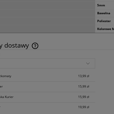
16,90 zł
8,99 zł
5mm
do koszyka
do koszyka
Bawełna
Poliester
Kolorowe M
ty dostawy
:
Cena nie zawiera ewentualnych kosztów
płatności
czkomaty
13,99 zł
ier
15,99 zł
ska Kurier
15,99 zł
r
19,99 zł