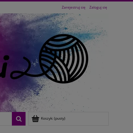
Zarejestruj się
Zaloguj się
Koszyk:
(pusty)