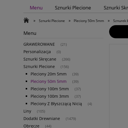
Menu
Sznurki Plecione
Sznurki Sk
»
»
»
Sznurki Plecione
Pleciony 50m 5mm
Sznurek 
Menu
GRAWEROWANE
(21)
Personalizacja
(0)
Sznurki Skręcane
(266)
Sznurki Plecione
(156)
Pleciony 20m 5mm
(39)
Pleciony 50m 5mm
(39)
Pleciony 100m 5mm
(37)
Pleciony 100m 3mm
(37)
Pleciony Z Błyszczącą Nicią
(4)
Liny
(105)
Dodatki Drewniane
(1479)
Obręcze
(44)