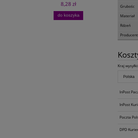
8,28 zł
Grubośc
do koszyka
Materiał
Rdzeń
Producent
Kosz
Kraj wysyłki
InPost Pa
InPost Kur
Poczta Pol
DPD Kurie