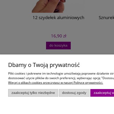
1szt
12 szydełek aluminiowych
Sznurek
16,90 zł
do koszyka
Dbamy o Twoją prywatność
Moje konto
Płatności i
Pliki cookies i pokrewne im technologie umożliwiają poprawne działanie s
Twoje zamówienia
Czas i koszt
dostosować użycie plików do swoich preferencji, wybierając opcję "Dostosu
Więcej o plikach cookies przeczytasz w naszej Polityce prywatności.
Ustawienia konta
Formy płatno
Przechowalnia
zaakceptuj tylko niezbędne
dostosuj zgody
zaakceptuj w
Sklep internetowy KoloroweMotki | ul. Bart