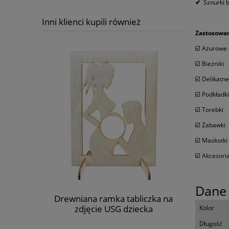
✔
Sznurki 
Inni klienci kupili również
Zastosowan
☑️ Ażurowe
☑️ Bieżniki
☑️ Delikatn
☑️ Podkładki
☑️ Torebki
☑️ Zabawki
☑️ Maskotk
☑️ Akcesor
Dane 
Drewniana ramka tabliczka na
Sznurek b
zdjęcie USG dziecka
Kolor
Długość