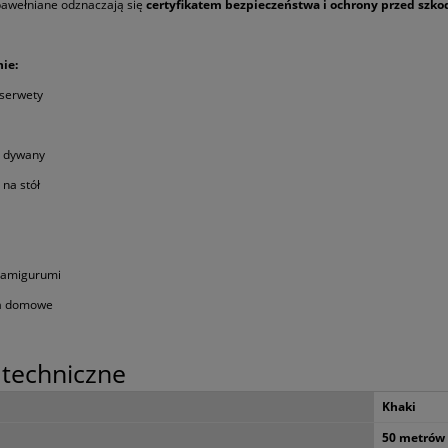
bawełniane odznaczają się
certyfikatem bezpieczeństwa i ochrony przed szk
ie:
 serwety
e dywany
 na stół
i amigurumi
ia domowe
techniczne
awełniany pleciony 50m
Sznurek bawełniany pleciony 
5mm Jeans
5mm Antracyt
Khaki
50 metrów