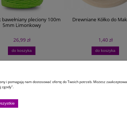
 bawełniany pleciony 100m
Drewniane Kółko do Ma
5mm Limonkowy
26,99 zł
1,40 zł
do koszyka
do koszyka
 dostawa
Informacje
trony i pomagają nam dostosować ofertę do Twoich potrzeb. Możesz zaakceptować 
y dostawy
Regulaminy
j zgody".
ści
Zamóiwenia Personalizowane
Ustawienia plików cookies
szystkie
Polityka prywatności
osza Głowackiego 10/15, 75-402 Koszalin |
kontakt@kolorowemotki.pl
|
572 495 