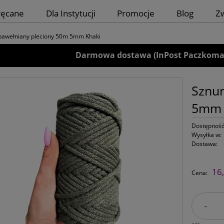
ręcane
Dla Instytucji
Promocje
Blog
Z
bawełniany pleciony 50m 5mm Khaki
Darmowa dostawa (InPost Paczkomaty)
Sznur
5mm 
Dostępność
Wysyłka w:
Dostawa:
16,
Cena:
-
szt.