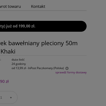
wrot towaru
Kontakt
 już od 199,00 zł.
ek bawełniany pleciony 50m
Khaki
:
duża ilość
24 godziny
od 13,99 zł
- InPost Paczkomaty
(Polska)
sprawdź formy dostawy
Cena nie zawiera ewentualnych kosztów
90 zł
płatności
+