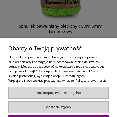
m
Sznurek bawełniany pleciony 100m 5mm
Limonkowy
26,99 zł
Dbamy o Twoją prywatność
do koszyka
Pliki cookies i pokrewne im technologie umożliwiają poprawne
działanie strony i pomagają nam dostosować ofertę do Twoich
potrzeb. Możesz zaakceptować wykorzystanie przez nas wszystkich
Moje konto
tych plików i przejść do sklepu lub dostosować użycie plików do
swoich preferencji, wybierając opcję "Dostosuj zgody".
Więcej o plikach cookies przeczytasz w naszej Polityce prywatności.
Płatności i dostawa
zaakceptuj tylko niezbędne
Informacje
dostosuj zgody
O Firmie