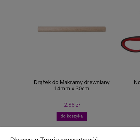
 decoupage
Drążek do Makramy drewniany
No
14mm x 30cm
2,88 zł
do koszyka
Dbamy o Twoją prywatność