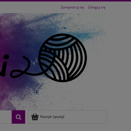
Zarejestruj się
Zaloguj się
Koszyk:
(pusty)