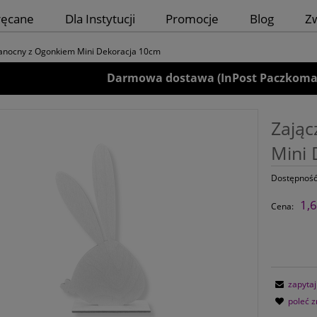
ręcane
Dla Instytucji
Promocje
Blog
Z
kanocny z Ogonkiem Mini Dekoracja 10cm
Darmowa dostawa (InPost Paczkomaty)
Zając
Mini 
Dostępność
1,6
Cena:
zapytaj
poleć 