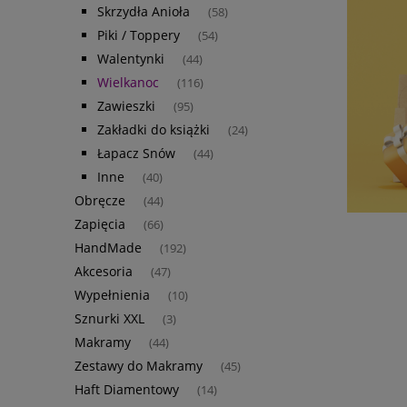
Skrzydła Anioła
(58)
Piki / Toppery
(54)
Walentynki
(44)
Wielkanoc
(116)
Zawieszki
(95)
Zakładki do książki
(24)
Łapacz Snów
(44)
Inne
(40)
Obręcze
(44)
Zapięcia
(66)
HandMade
(192)
Akcesoria
(47)
Wypełnienia
(10)
Sznurki XXL
(3)
Makramy
(44)
Zestawy do Makramy
(45)
Haft Diamentowy
(14)