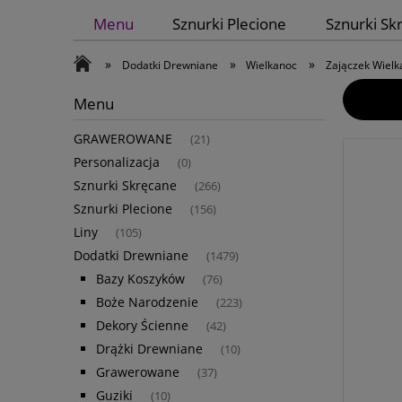
Menu
Sznurki Plecione
Sznurki Sk
»
»
»
Dodatki Drewniane
Wielkanoc
Zajączek Wiel
Menu
GRAWEROWANE
(21)
Personalizacja
(0)
Sznurki Skręcane
(266)
Sznurki Plecione
(156)
Liny
(105)
Dodatki Drewniane
(1479)
Bazy Koszyków
(76)
Boże Narodzenie
(223)
Dekory Ścienne
(42)
Drążki Drewniane
(10)
Grawerowane
(37)
Guziki
(10)