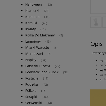
Halloween
(53)
Klamerki
(23)
Komunia
(31)
Koraliki
(43)
Kwiaty
(51)
Kółka Do Makramy
(5)
Lampiony
(13)
Opis
Miarki Wzrostu
(5)
Drewniany k
Montessori
(6)
Napisy
(34)
wyko
cięt
Patyczki i Kostki
(22)
wymi
Podkładki pod Kubek
(38)
wymi
Postacie
(11)
grub
Pudełka
(42)
Półkola
(15)
Scrapki
(200)
Serwetniki
(14)