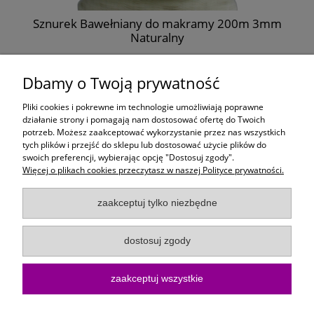
Sznurek Bawełniany do makramy 200m 3mm
Naturalny
11,99 zł
Dbamy o Twoją prywatność
do koszyka
Pliki cookies i pokrewne im technologie umożliwiają poprawne
działanie strony i pomagają nam dostosować ofertę do Twoich
potrzeb. Możesz zaakceptować wykorzystanie przez nas wszystkich
Moje konto
tych plików i przejść do sklepu lub dostosować użycie plików do
swoich preferencji, wybierając opcję "Dostosuj zgody".
Więcej o plikach cookies przeczytasz w naszej Polityce prywatności.
Płatności i dostawa
zaakceptuj tylko niezbędne
Informacje
dostosuj zgody
O Firmie
zaakceptuj wszystkie
Sklep internetowy KoloroweMotki | ul. Bartosza Głowackiego 10/15, 75-
402 Koszalin |
kontakt@kolorowemotki.pl
|
572 495 729
| NIP:
6692558370 | REGON: 386876658