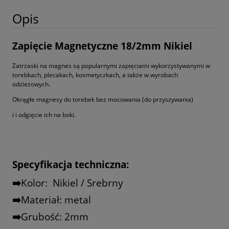
Opis
Zapięcie Magnetyczne 18/2mm Nikiel
Zatrzaski na magnes są popularnymi zapięciami wykorzystywanymi w
torebkach, plecakach, kosmetyczkach, a także w wyrobach
odzieżowych.
Okrągłe magnesy do torebek bez mocowania (do przyszywania)
i i odgięcie ich na boki.
Specyfikacja techniczna:
➡️️
Kolor:
Nikiel / Srebrny
➡️️
Materiał: metal
➡️️
Grubość: 2mm