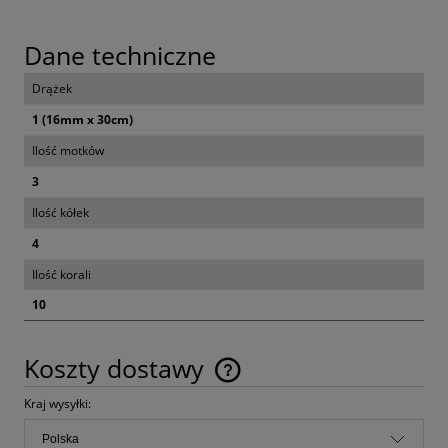
Dane techniczne
Drążek
1 (16mm x 30cm)
Ilość motków
3
Ilość kółek
4
Ilość korali
10
Koszty dostawy
Cena nie zawiera ewentualnych kosztów płatności
Kraj wysyłki: