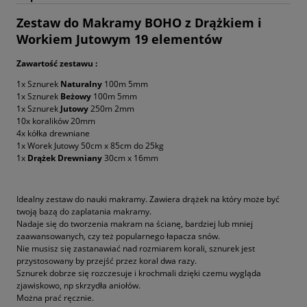
Zestaw do Makramy BOHO z Drążkiem i
Workiem Jutowym 19 elementów
Zawartość zestawu :
1x Sznurek
Naturalny
100m 5mm
1x Sznurek
Beżowy
100m 5mm
1x Sznurek
Jutowy
250m 2mm
10x koralików 20mm
4x kółka drewniane
1x Worek Jutowy 50cm x 85cm do 25kg
1x
Drążek Drewniany
30cm x 16mm
Idealny zestaw do nauki makramy. Zawiera drążek na który może być
twoją bazą do zaplatania makramy.
Nadaje się do tworzenia makram na ścianę, bardziej lub mniej
zaawansowanych, czy też popularnego łapacza snów.
Nie musisz się zastanawiać nad rozmiarem korali, sznurek jest
przystosowany by przejść przez koral dwa razy.
Sznurek dobrze się rozczesuje i krochmali dzięki czemu wygląda
zjawiskowo, np skrzydła aniołów.
Można prać ręcznie.